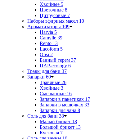
Хвойные
5
Цветочные
8
Цитрусовые
7
Наборы эфирных масел
10
Ароматизаторы
109
Harvia
5
Camylle
39
Rento
13
Lacoform
5
Obsi
2
Банный терем
37
ПАР-ecology
6
Травы для бани
37
Запарки
60
Травяные
26
Хвойные
3
Смешанные
16
Запарки в пакетиках
17
Запарки в мешочках
33
Запарки для чана
8
Соль для бани
38
Малый брикет
18
Большой брикет
13
Кусковая
7
Соль для ванны
10