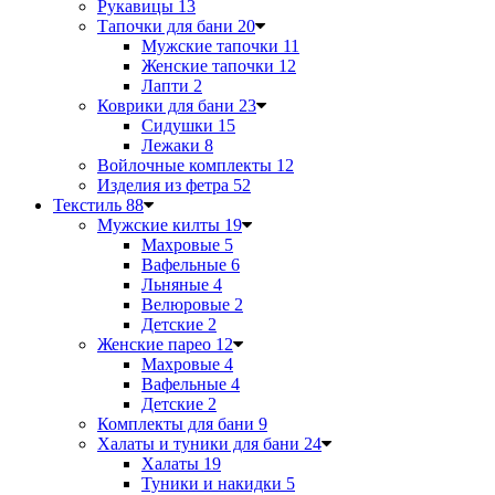
Рукавицы
13
Тапочки для бани
20
Мужские тапочки
11
Женские тапочки
12
Лапти
2
Коврики для бани
23
Сидушки
15
Лежаки
8
Войлочные комплекты
12
Изделия из фетра
52
Текстиль
88
Мужские килты
19
Махровые
5
Вафельные
6
Льняные
4
Велюровые
2
Детские
2
Женские парео
12
Махровые
4
Вафельные
4
Детские
2
Комплекты для бани
9
Халаты и туники для бани
24
Халаты
19
Туники и накидки
5