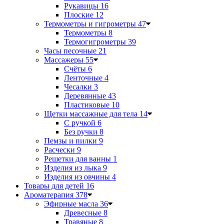
Рукавицы
16
Плоские
12
Термометры и гигрометры
47
Термометры
8
Термогигрометры
39
Часы песочные
21
Массажеры
55
Счёты
6
Ленточные
4
Чесалки
3
Деревянные
43
Пластиковые
10
Щетки массажные для тела
14
С ручкой
6
Без ручки
8
Пемзы и пилки
9
Расчески
9
Решетки для ванны
1
Изделия из лыка
9
Изделия из овчины
4
Товары для детей
16
Ароматерапия
378
Эфирные масла
36
Древесные
8
Травяные
8