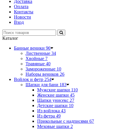
Доставка
Оплата
Контакты
Новости
Вход
Каталог
Банные веники
96
Лиственные
34
Хвойные
7
Травяные
40
Замороженные
10
Наборы веников
26
Войлок и фетр
254
Шапки для бани
183
Мужские шапки
110
Женские шапки
45
Шапки унисекс
27
Детские шапки
10
Из войлока
43
Из фетра
49
Прикольные с надписями
67
Меховые шапки
2