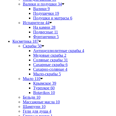
Валики и подушки
34
Валики
9
Подушечки
19
Подушки и матрасы
6
Испарители
44
На камни
28
Подвесные
11
Фонтанчики
5
Косметика
187
Скрабы
50
Антицеллюлитные скрабы
4
Медовые скрабы
2
Соляные скрабы
31
Сахарные скрабы
6
Сахарно-соляные
4
Мыло-скрабы
5
Мыло
110
Крымское
39
Турецкое
60
Botavikos
10
Бельди
10
Массажные масла
10
Шампуни
10
Гели для душа
4
Глины и маски
1