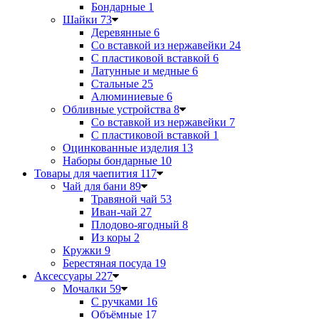
Бондарные
1
Шайки
73
Деревянные
6
Со вставкой из нержавейки
24
С пластиковой вставкой
6
Латунные и медные
6
Стальные
25
Алюминиевые
6
Обливные устройства
8
Со вставкой из нержавейки
7
С пластиковой вставкой
1
Оцинкованные изделия
13
Наборы бондарные
10
Товары для чаепития
117
Чай для бани
89
Травяной чай
53
Иван-чай
27
Плодово-ягодный
8
Из коры
2
Кружки
9
Берестяная посуда
19
Аксессуары
227
Мочалки
59
С ручками
16
Объёмные
17