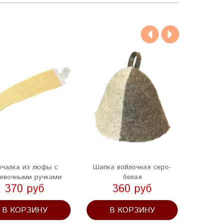
чалка из люфы с
Шапка войлочная серо-
Эфирно
евочными ручками
белая
370 руб
360 руб
В КОРЗИНУ
В КОРЗИНУ
В