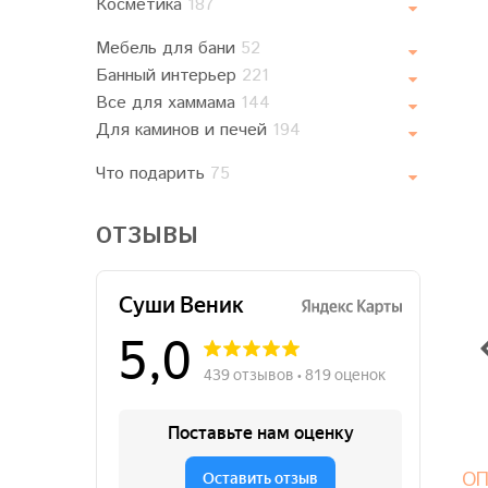
Косметика
187
Мебель для бани
52
Банный интерьер
221
Все для хаммама
144
Для каминов и печей
194
Что подарить
75
ОТЗЫВЫ
ОП