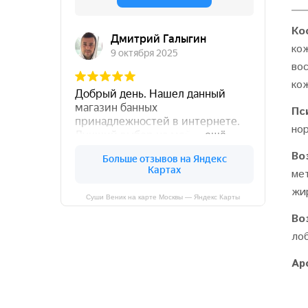
Ко
ко
во
ко
Пс
но
Во
ме
жи
Суши Веник на карте Москвы — Яндекс Карты
Во
лоб
Ар