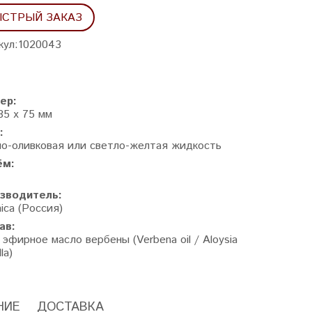
СТРЫЙ ЗАКАЗ
кул:
1020043
ер:
35 x 75 мм
:
ло-оливковая или светло-желтая жидкость
ём:
зводитель:
ica (Россия)
ав:
 эфирное масло вербены (
Verbena oil
/
Aloysia
lla)
НИЕ
ДОСТАВКА