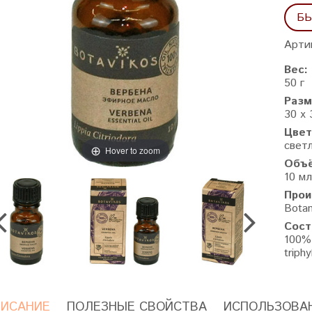
БЫ
Арти
Вес:
50 г
Разм
30 x 
Цвет
свет
Hover to zoom
Объ
10 мл
Прои
Botan
Сост
100%
triphy
ИСАНИЕ
ПОЛЕЗНЫЕ СВОЙСТВА
ИСПОЛЬЗОВА