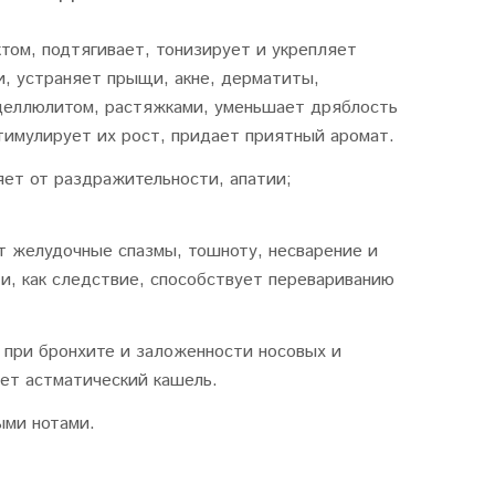
м, подтягивает, тонизирует и укрепляет
, устраняет прыщи, акне, дерматиты,
 целлюлитом, растяжками, уменьшает дряблость
тимулирует их рост, придает приятный аромат.
яет от
раздражительности, апатии;
 желудочные спазмы, тошноту, несварение и
и, как следствие, способствует перевариванию
при бронхите и заложенности носовых и
ает астматический кашель.
ыми нотами.