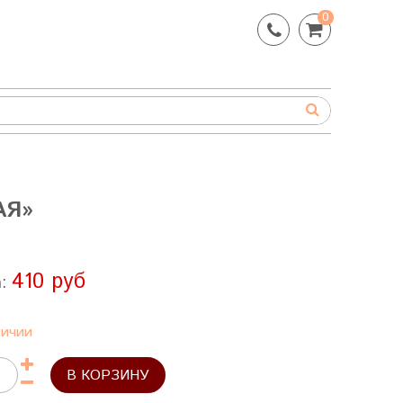
0
АЯ»
410 руб
а:
личии
В КОРЗИНУ