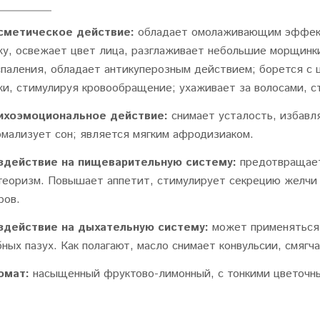
сметическое действие:
обладает омолаживающим эффекто
жу, освежает цвет лица, разглаживает небольшие морщинки
спаления, обладает антикуперозным действием; борется с
жи, стимулируя кровообращение; ухаживает за волосами, с
ихоэмоциональное действие:
снимает усталость, избавл
рмализует сон;
является мягким афродизиаком.
здействие на пищеварительную систему:
предотвращает
теоризм. Повышает аппетит, стимулирует секрецию желчи 
ров.
здействие на дыхательную систему:
может применяться 
ных пазух. Как полагают, масло снимает конвульсии, смягч
омат:
насыщенный фруктово-лимонный, с тонкими цветочн