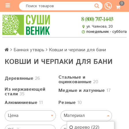
0
8 (800) 707-14-03
ул. Чаянова, 20
понедельник - суббота
Банная утварь
Ковши и черпаки для бани
КОВШИ И ЧЕРПАКИ ДЛЯ БАНИ
Стальные и
Деревянные
26
оцинкованные
20
Из нержавеющей
Медные и латунные
17
стали
35
Алюминиевые
11
Резные
10
Цена
Материал
дерево (22)