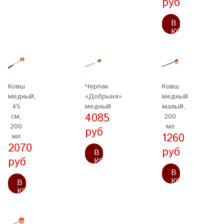
руб
В
КОРЗИНУ
Ковш
Черпак
Ковш
медный,
«Добрыня»
медный
45
медный
малый,
4085
см,
200
200
мл
руб
1260
мл
2070
руб
В
руб
КОРЗИНУ
В
КОРЗИНУ
В
КОРЗИНУ