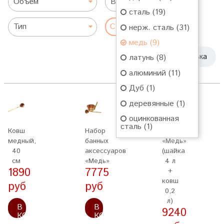
Объём
Вставка
сталь (19)
Тип
СБРОСИТЬ ФИЛЬТР
нерж. сталь (31)
медь (9)
Сортировка
латунь (8)
алюминий (11)
Дуб (1)
деревянные (1)
оцинкованная
сталь (1)
Ковш
Набор
Набор
медный,
банных
«Медь»
40
аксессуаров
(шайка
см
«Медь»
4 л
1890
7775
+
ковш
руб
руб
0,2
л)
В
В
9240
КОРЗИНУ
КОРЗИНУ