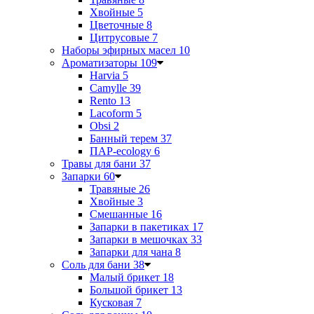
Хвойные
5
Цветочные
8
Цитрусовые
7
Наборы эфирных масел
10
Ароматизаторы
109
Harvia
5
Camylle
39
Rento
13
Lacoform
5
Obsi
2
Банный терем
37
ПАР-ecology
6
Травы для бани
37
Запарки
60
Травяные
26
Хвойные
3
Смешанные
16
Запарки в пакетиках
17
Запарки в мешочках
33
Запарки для чана
8
Соль для бани
38
Малый брикет
18
Большой брикет
13
Кусковая
7