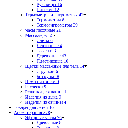
Рукавицы
16
Плоские
12
Термометры и гигрометры
47
Термометры
8
Термогигрометры
39
Часы песочные
21
Массажеры
55
Счёты
6
Ленточные
4
Чесалки
3
Деревянные
43
Пластиковые
10
Щетки массажные для тела
14
С ручкой
6
Без ручки
8
Пемзы и пилки
9
Расчески
9
Решетки для ванны
1
Изделия из лыка
9
Изделия из овчины
4
Товары для детей
16
Ароматерапия
378
Эфирные масла
36
Древесные
8
Травяные
8