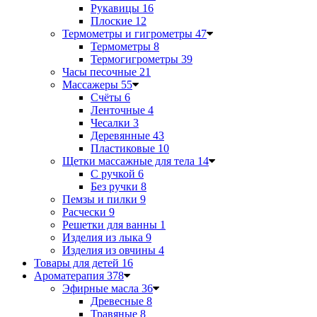
Рукавицы
16
Плоские
12
Термометры и гигрометры
47
Термометры
8
Термогигрометры
39
Часы песочные
21
Массажеры
55
Счёты
6
Ленточные
4
Чесалки
3
Деревянные
43
Пластиковые
10
Щетки массажные для тела
14
С ручкой
6
Без ручки
8
Пемзы и пилки
9
Расчески
9
Решетки для ванны
1
Изделия из лыка
9
Изделия из овчины
4
Товары для детей
16
Ароматерапия
378
Эфирные масла
36
Древесные
8
Травяные
8