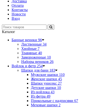
Доставка
Оплата
Контакты
Новости
Вход
Каталог
Банные веники
96
Лиственные
34
Хвойные
7
Травяные
40
Замороженные
10
Наборы веников
26
Войлок и фетр
254
Шапки для бани
183
Мужские шапки
110
Женские шапки
45
Шапки унисекс
27
Детские шапки
10
Из войлока
43
Из фетра
49
Прикольные с надписями
67
Меховые шапки
2