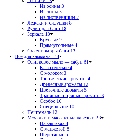
Трапики
13
Из осины
3
Из липы
3
Из лиственницы
7
Лежаки и сидушки
8
Ручки для бани
18
Зеркала
13
Круглые
9
Прямоугольные
4
Сувениры для бани
13
Все для хаммама
144
Оливковое мыло — сабун
61
Классическое
4
С молоком
3
Тропические ароматы
4
Древесные ароматы
12
Цветочные ароматы
5
Травяные и пряные ароматы
9
Особое
10
Специальное
10
Пештемаль
12
Мочалки и массажные варежки
23
На завязках
4
С манжетой
8
Шерстяные
5