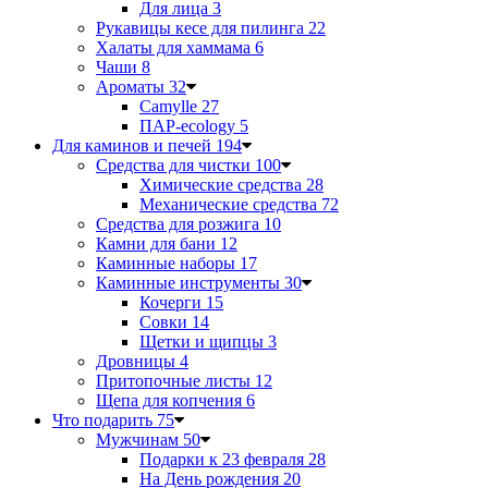
Для лица
3
Рукавицы кесе для пилинга
22
Халаты для хаммама
6
Чаши
8
Ароматы
32
Camylle
27
ПАР-ecology
5
Для каминов и печей
194
Средства для чистки
100
Химические средства
28
Механические средства
72
Средства для розжига
10
Камни для бани
12
Каминные наборы
17
Каминные инструменты
30
Кочерги
15
Совки
14
Щетки и щипцы
3
Дровницы
4
Притопочные листы
12
Щепа для копчения
6
Что подарить
75
Мужчинам
50
Подарки к 23 февраля
28
На День рождения
20