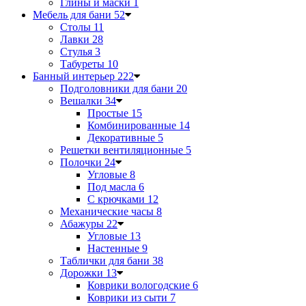
Глины и маски
1
Мебель для бани
52
Столы
11
Лавки
28
Стулья
3
Табуреты
10
Банный интерьер
222
Подголовники для бани
20
Вешалки
34
Простые
15
Комбинированные
14
Декоративные
5
Решетки вентиляционные
5
Полочки
24
Угловые
8
Под масла
6
С крючками
12
Механические часы
8
Абажуры
22
Угловые
13
Настенные
9
Таблички для бани
38
Дорожки
13
Коврики вологодские
6
Коврики из сыти
7