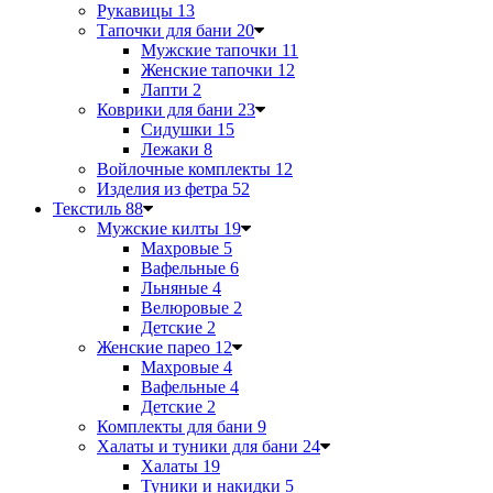
Рукавицы
13
Тапочки для бани
20
Мужские тапочки
11
Женские тапочки
12
Лапти
2
Коврики для бани
23
Сидушки
15
Лежаки
8
Войлочные комплекты
12
Изделия из фетра
52
Текстиль
88
Мужские килты
19
Махровые
5
Вафельные
6
Льняные
4
Велюровые
2
Детские
2
Женские парео
12
Махровые
4
Вафельные
4
Детские
2
Комплекты для бани
9
Халаты и туники для бани
24
Халаты
19
Туники и накидки
5