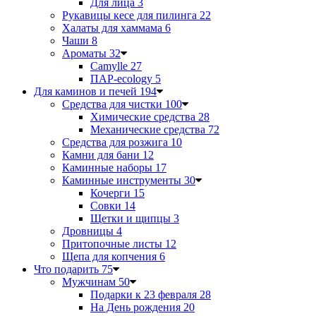
Для лица
3
Рукавицы кесе для пилинга
22
Халаты для хаммама
6
Чаши
8
Ароматы
32
Camylle
27
ПАР-ecology
5
Для каминов и печей
194
Средства для чистки
100
Химические средства
28
Механические средства
72
Средства для розжига
10
Камни для бани
12
Каминные наборы
17
Каминные инструменты
30
Кочерги
15
Совки
14
Щетки и щипцы
3
Дровницы
4
Притопочные листы
12
Щепа для копчения
6
Что подарить
75
Мужчинам
50
Подарки к 23 февраля
28
На День рождения
20