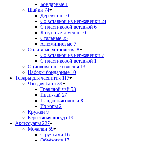
Бондарные
1
Шайки
74
Деревянные
6
Со вставкой из нержавейки
24
С пластиковой вставкой
6
Латунные и медные
6
Стальные
25
Алюминиевые
7
Обливные устройства
8
Со вставкой из нержавейки
7
С пластиковой вставкой
1
Оцинкованные изделия
13
Наборы бондарные
10
Товары для чаепития
117
Чай для бани
89
Травяной чай
53
Иван-чай
27
Плодово-ягодный
8
Из коры
2
Кружки
9
Берестяная посуда
19
Аксессуары
227
Мочалки
59
С ручками
16
Объёмные
17