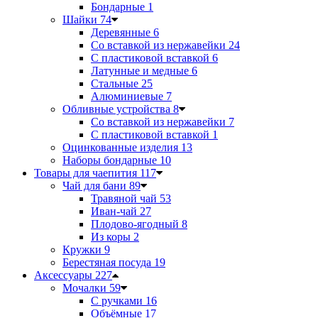
Бондарные
1
Шайки
74
Деревянные
6
Со вставкой из нержавейки
24
С пластиковой вставкой
6
Латунные и медные
6
Стальные
25
Алюминиевые
7
Обливные устройства
8
Со вставкой из нержавейки
7
С пластиковой вставкой
1
Оцинкованные изделия
13
Наборы бондарные
10
Товары для чаепития
117
Чай для бани
89
Травяной чай
53
Иван-чай
27
Плодово-ягодный
8
Из коры
2
Кружки
9
Берестяная посуда
19
Аксессуары
227
Мочалки
59
С ручками
16
Объёмные
17