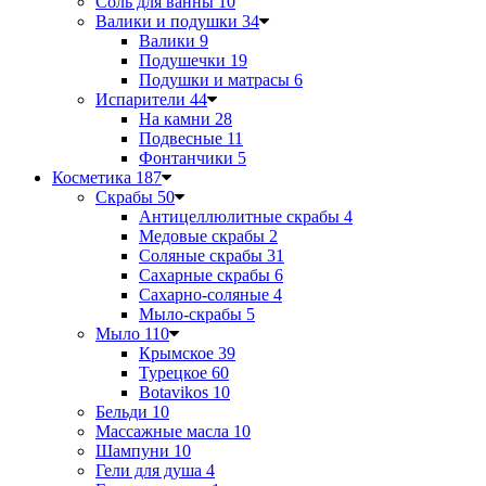
Соль для ванны
10
Валики и подушки
34
Валики
9
Подушечки
19
Подушки и матрасы
6
Испарители
44
На камни
28
Подвесные
11
Фонтанчики
5
Косметика
187
Скрабы
50
Антицеллюлитные скрабы
4
Медовые скрабы
2
Соляные скрабы
31
Сахарные скрабы
6
Сахарно-соляные
4
Мыло-скрабы
5
Мыло
110
Крымское
39
Турецкое
60
Botavikos
10
Бельди
10
Массажные масла
10
Шампуни
10
Гели для душа
4