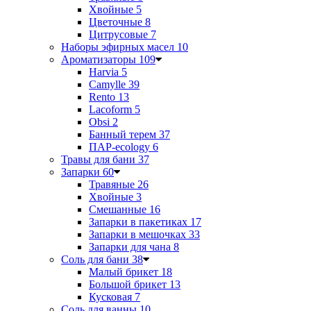
Хвойные
5
Цветочные
8
Цитрусовые
7
Наборы эфирных масел
10
Ароматизаторы
109
Harvia
5
Camylle
39
Rento
13
Lacoform
5
Obsi
2
Банный терем
37
ПАР-ecology
6
Травы для бани
37
Запарки
60
Травяные
26
Хвойные
3
Смешанные
16
Запарки в пакетиках
17
Запарки в мешочках
33
Запарки для чана
8
Соль для бани
38
Малый брикет
18
Большой брикет
13
Кусковая
7
Соль для ванны
10