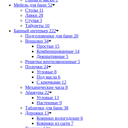
Мебель для бани
52
Столы
11
Лавки
28
Стулья
3
Табуреты
10
Банный интерьер
222
Подголовники для бани
20
Вешалки
34
Простые
15
Комбинированные
14
Декоративные
5
Решетки вентиляционные
5
Полочки
24
Угловые
8
Под масла
6
С крючками
12
Механические часы
8
Абажуры
22
Угловые
13
Настенные
9
Таблички для бани
38
Дорожки
13
Коврики вологодские
6
Коврики из сыти
7