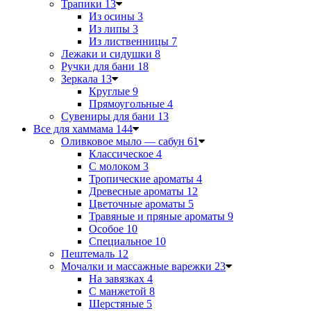
Трапики
13
Из осины
3
Из липы
3
Из лиственницы
7
Лежаки и сидушки
8
Ручки для бани
18
Зеркала
13
Круглые
9
Прямоугольные
4
Сувениры для бани
13
Все для хаммама
144
Оливковое мыло — сабун
61
Классическое
4
С молоком
3
Тропические ароматы
4
Древесные ароматы
12
Цветочные ароматы
5
Травяные и пряные ароматы
9
Особое
10
Специальное
10
Пештемаль
12
Мочалки и массажные варежки
23
На завязках
4
С манжетой
8
Шерстяные
5