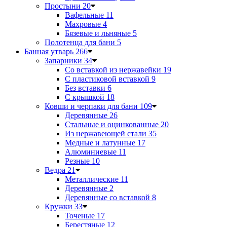
Простыни
20
Вафельные
11
Махровые
4
Бязевые и льняные
5
Полотенца для бани
5
Банная утварь
266
Запарники
34
Со вставкой из нержавейки
19
С пластиковой вставкой
9
Без вставки
6
С крышкой
18
Ковши и черпаки для бани
109
Деревянные
26
Стальные и оцинкованные
20
Из нержавеющей стали
35
Медные и латунные
17
Алюминиевые
11
Резные
10
Ведра
21
Металлические
11
Деревянные
2
Деревянные со вставкой
8
Кружки
33
Точеные
17
Берестяные
12