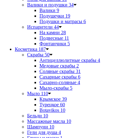
Валики и подушки
34
Валики
9
Подушечки
19
Подушки и матрасы
6
Испарители
44
На камни
28
Подвесные
11
Фонтанчики
5
Косметика
187
Скрабы
50
Антицеллюлитные скрабы
4
Медовые скрабы
2
Соляные скрабы
31
Сахарные скрабы
6
Сахарно-соляные
4
Мыло-скрабы
5
Мыло
110
Крымское
39
Турецкое
60
Botavikos
10
Бельди
10
Массажные масла
10
Шампуни
10
Гели для душа
4
Глины и маски
1