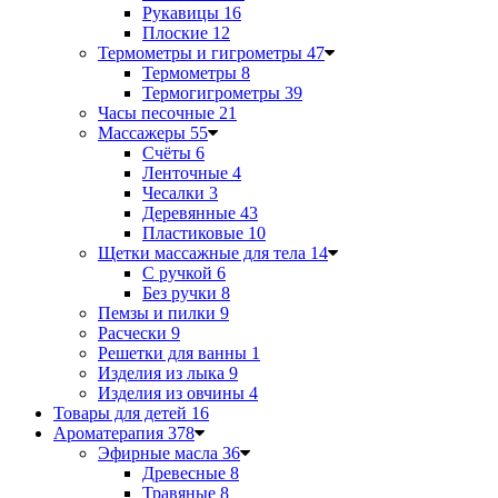
Рукавицы
16
Плоские
12
Термометры и гигрометры
47
Термометры
8
Термогигрометры
39
Часы песочные
21
Массажеры
55
Счёты
6
Ленточные
4
Чесалки
3
Деревянные
43
Пластиковые
10
Щетки массажные для тела
14
С ручкой
6
Без ручки
8
Пемзы и пилки
9
Расчески
9
Решетки для ванны
1
Изделия из лыка
9
Изделия из овчины
4
Товары для детей
16
Ароматерапия
378
Эфирные масла
36
Древесные
8
Травяные
8