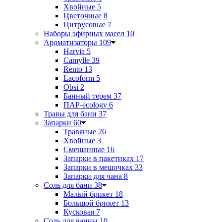
Хвойные
5
Цветочные
8
Цитрусовые
7
Наборы эфирных масел
10
Ароматизаторы
109
Harvia
5
Camylle
39
Rento
13
Lacoform
5
Obsi
2
Банный терем
37
ПАР-ecology
6
Травы для бани
37
Запарки
60
Травяные
26
Хвойные
3
Смешанные
16
Запарки в пакетиках
17
Запарки в мешочках
33
Запарки для чана
8
Соль для бани
38
Малый брикет
18
Большой брикет
13
Кусковая
7
Соль для ванны
10