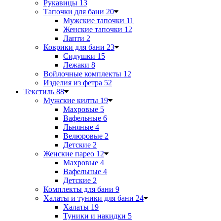
Рукавицы
13
Тапочки для бани
20
Мужские тапочки
11
Женские тапочки
12
Лапти
2
Коврики для бани
23
Сидушки
15
Лежаки
8
Войлочные комплекты
12
Изделия из фетра
52
Текстиль
88
Мужские килты
19
Махровые
5
Вафельные
6
Льняные
4
Велюровые
2
Детские
2
Женские парео
12
Махровые
4
Вафельные
4
Детские
2
Комплекты для бани
9
Халаты и туники для бани
24
Халаты
19
Туники и накидки
5