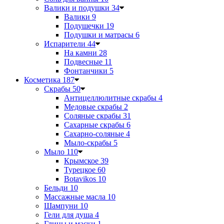
Валики и подушки
34
Валики
9
Подушечки
19
Подушки и матрасы
6
Испарители
44
На камни
28
Подвесные
11
Фонтанчики
5
Косметика
187
Скрабы
50
Антицеллюлитные скрабы
4
Медовые скрабы
2
Соляные скрабы
31
Сахарные скрабы
6
Сахарно-соляные
4
Мыло-скрабы
5
Мыло
110
Крымское
39
Турецкое
60
Botavikos
10
Бельди
10
Массажные масла
10
Шампуни
10
Гели для душа
4
Глины и маски
1