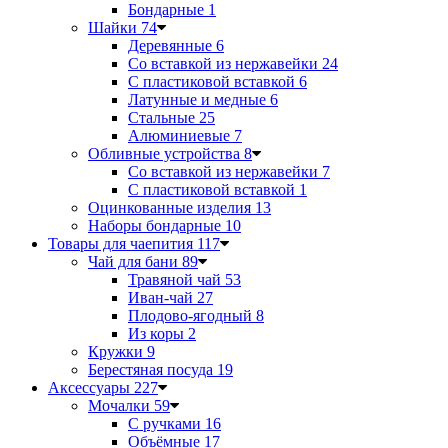
Бондарные
1
Шайки
74
Деревянные
6
Со вставкой из нержавейки
24
С пластиковой вставкой
6
Латунные и медные
6
Стальные
25
Алюминиевые
7
Обливные устройства
8
Со вставкой из нержавейки
7
С пластиковой вставкой
1
Оцинкованные изделия
13
Наборы бондарные
10
Товары для чаепития
117
Чай для бани
89
Травяной чай
53
Иван-чай
27
Плодово-ягодный
8
Из коры
2
Кружки
9
Берестяная посуда
19
Аксессуары
227
Мочалки
59
С ручками
16
Объёмные
17