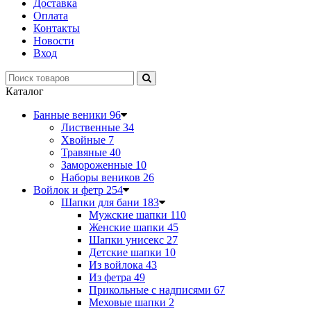
Доставка
Оплата
Контакты
Новости
Вход
Каталог
Банные веники
96
Лиственные
34
Хвойные
7
Травяные
40
Замороженные
10
Наборы веников
26
Войлок и фетр
254
Шапки для бани
183
Мужские шапки
110
Женские шапки
45
Шапки унисекс
27
Детские шапки
10
Из войлока
43
Из фетра
49
Прикольные с надписями
67
Меховые шапки
2