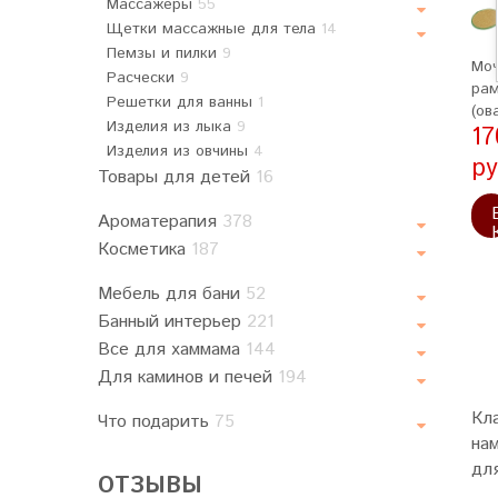
Массажеры
55
Щетки массажные для тела
14
Пемзы и пилки
9
Моч
Расчески
9
ра
Решетки для ванны
1
(ов
Изделия из лыка
9
17
Изделия из овчины
4
ру
Товары для детей
16
Ароматерапия
378
Косметика
187
Мебель для бани
52
Банный интерьер
221
Все для хаммама
144
Для каминов и печей
194
Кла
Что подарить
75
на
дл
ОТЗЫВЫ