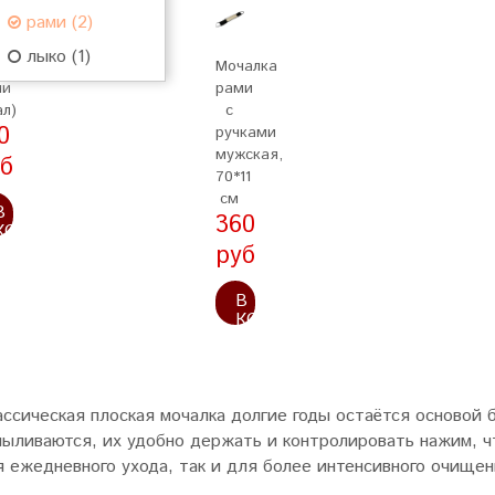
рами (2)
лыко (1)
алка
Мочалка
ми
рами
ал)
с
0
ручками
мужская,
б
70*11
см
В
360
КОРЗИНУ
руб
В
КОРЗИНУ
ссическая плоская мочалка долгие годы остаётся основой б
мыливаются, их удобно держать и контролировать нажим, ч
я ежедневного ухода, так и для более интенсивного очищен