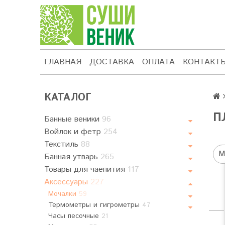
ГЛАВНАЯ
ДОСТАВКА
ОПЛАТА
КОНТАКТ
КАТАЛОГ
П
Банные веники
96
Войлок и фетр
254
Текстиль
88
М
Банная утварь
265
Товары для чаепития
117
Аксессуары
227
Мочалки
59
Термометры и гигрометры
47
Часы песочные
21