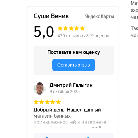
Ма
вх
ме
Та
мо