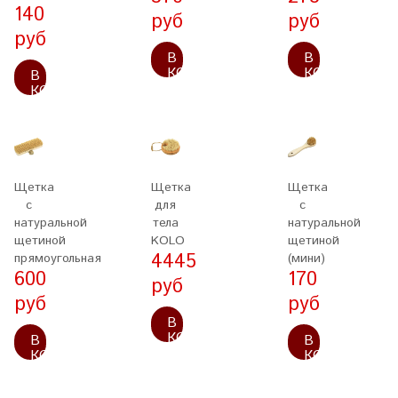
140
руб
руб
руб
В
В
КОРЗИНУ
КОРЗИНУ
В
КОРЗИНУ
Щетка
Щетка
Щетка
с
для
с
натуральной
тела
натуральной
щетиной
KOLO
щетиной
4445
прямоугольная
(мини)
600
170
руб
руб
руб
В
КОРЗИНУ
В
В
КОРЗИНУ
КОРЗИНУ