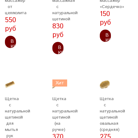
массажер
массажная
массажер
от
с
«Сердечко»
150
целлюлита
натуральной
550
щетиной
руб
830
руб
руб
В
КОРЗИНУ
В
КОРЗИНУ
В
КОРЗИНУ
Хит
Щетка
Щетка
Щетка
с
с
с
натуральной
натуральной
натуральной
щетиной
щетиной
щетиной
для
(на
овальная
мытья
ручке)
(средняя)
370
275
рук