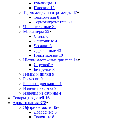
Рукавицы
16
Плоские
12
Термометры и гигрометры
47
Термометры
8
Термогигрометры
39
Часы песочные
21
Массажеры
55
Счёты
6
Ленточные
4
Чесалки
3
Деревянные
43
Пластиковые
10
Щетки массажные для тела
14
С ручкой
6
Без ручки
8
Пемзы и пилки
9
Расчески
9
Решетки для ванны
1
Изделия из лыка
9
Изделия из овчины
4
Товары для детей
16
Ароматерапия
378
Эфирные масла
36
Древесные
8
Травяные
8