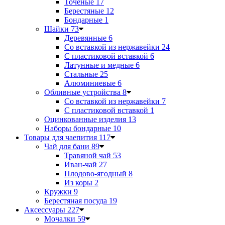
Точеные
17
Берестяные
12
Бондарные
1
Шайки
73
Деревянные
6
Со вставкой из нержавейки
24
С пластиковой вставкой
6
Латунные и медные
6
Стальные
25
Алюминиевые
6
Обливные устройства
8
Со вставкой из нержавейки
7
С пластиковой вставкой
1
Оцинкованные изделия
13
Наборы бондарные
10
Товары для чаепития
117
Чай для бани
89
Травяной чай
53
Иван-чай
27
Плодово-ягодный
8
Из коры
2
Кружки
9
Берестяная посуда
19
Аксессуары
227
Мочалки
59