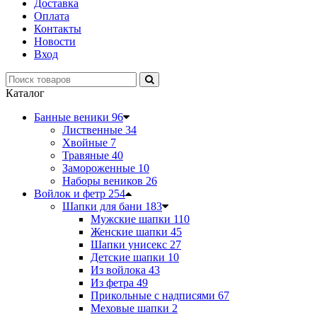
Доставка
Оплата
Контакты
Новости
Вход
Каталог
Банные веники
96
Лиственные
34
Хвойные
7
Травяные
40
Замороженные
10
Наборы веников
26
Войлок и фетр
254
Шапки для бани
183
Мужские шапки
110
Женские шапки
45
Шапки унисекс
27
Детские шапки
10
Из войлока
43
Из фетра
49
Прикольные с надписями
67
Меховые шапки
2