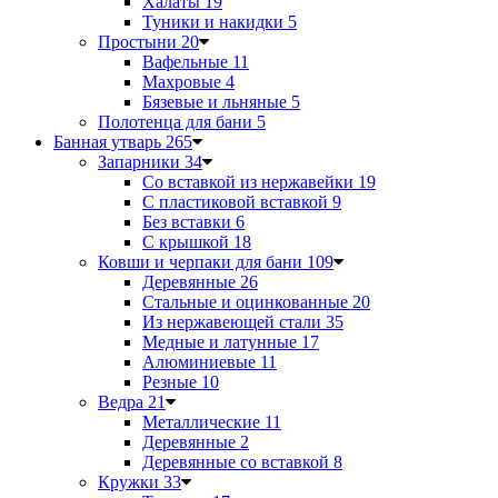
Халаты
19
Туники и накидки
5
Простыни
20
Вафельные
11
Махровые
4
Бязевые и льняные
5
Полотенца для бани
5
Банная утварь
265
Запарники
34
Со вставкой из нержавейки
19
С пластиковой вставкой
9
Без вставки
6
С крышкой
18
Ковши и черпаки для бани
109
Деревянные
26
Стальные и оцинкованные
20
Из нержавеющей стали
35
Медные и латунные
17
Алюминиевые
11
Резные
10
Ведра
21
Металлические
11
Деревянные
2
Деревянные со вставкой
8
Кружки
33