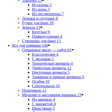
Трапики
13
Из осины
3
Из липы
3
Из лиственницы
7
Лежаки и сидушки
8
Ручки для бани
18
Зеркала
13
Круглые
9
Прямоугольные
4
Сувениры для бани
13
Все для хаммама
144
Оливковое мыло — сабун
61
Классическое
4
С молоком
3
Тропические ароматы
4
Древесные ароматы
12
Цветочные ароматы
5
Травяные и пряные ароматы
9
Особое
10
Специальное
10
Пештемаль
12
Мочалки и массажные варежки
23
На завязках
4
С манжетой
8
Шерстяные
5