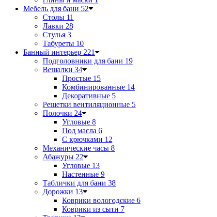
Мебель для бани
52
Столы
11
Лавки
28
Стулья
3
Табуреты
10
Банный интерьер
221
Подголовники для бани
19
Вешалки
34
Простые
15
Комбинированные
14
Декоративные
5
Решетки вентиляционные
5
Полочки
24
Угловые
8
Под масла
6
С крючками
12
Механические часы
8
Абажуры
22
Угловые
13
Настенные
9
Таблички для бани
38
Дорожки
13
Коврики вологодские
6
Коврики из сыти
7