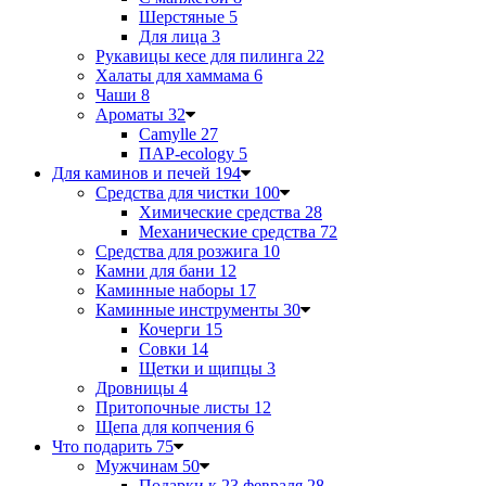
Шерстяные
5
Для лица
3
Рукавицы кесе для пилинга
22
Халаты для хаммама
6
Чаши
8
Ароматы
32
Camylle
27
ПАР-ecology
5
Для каминов и печей
194
Средства для чистки
100
Химические средства
28
Механические средства
72
Средства для розжига
10
Камни для бани
12
Каминные наборы
17
Каминные инструменты
30
Кочерги
15
Совки
14
Щетки и щипцы
3
Дровницы
4
Притопочные листы
12
Щепа для копчения
6
Что подарить
75
Мужчинам
50
Подарки к 23 февраля
28