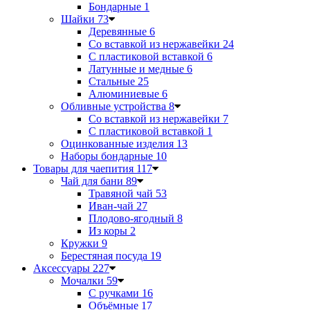
Бондарные
1
Шайки
73
Деревянные
6
Со вставкой из нержавейки
24
С пластиковой вставкой
6
Латунные и медные
6
Стальные
25
Алюминиевые
6
Обливные устройства
8
Со вставкой из нержавейки
7
С пластиковой вставкой
1
Оцинкованные изделия
13
Наборы бондарные
10
Товары для чаепития
117
Чай для бани
89
Травяной чай
53
Иван-чай
27
Плодово-ягодный
8
Из коры
2
Кружки
9
Берестяная посуда
19
Аксессуары
227
Мочалки
59
С ручками
16
Объёмные
17