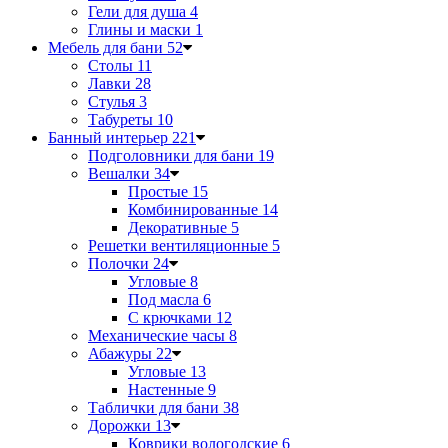
Гели для душа
4
Глины и маски
1
Мебель для бани
52
Столы
11
Лавки
28
Стулья
3
Табуреты
10
Банный интерьер
221
Подголовники для бани
19
Вешалки
34
Простые
15
Комбинированные
14
Декоративные
5
Решетки вентиляционные
5
Полочки
24
Угловые
8
Под масла
6
С крючками
12
Механические часы
8
Абажуры
22
Угловые
13
Настенные
9
Таблички для бани
38
Дорожки
13
Коврики вологодские
6