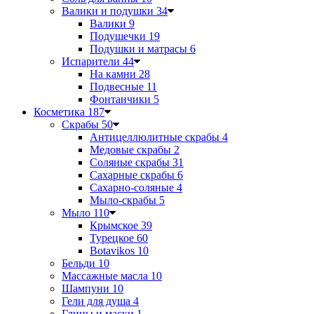
Валики и подушки
34
Валики
9
Подушечки
19
Подушки и матрасы
6
Испарители
44
На камни
28
Подвесные
11
Фонтанчики
5
Косметика
187
Скрабы
50
Антицеллюлитные скрабы
4
Медовые скрабы
2
Соляные скрабы
31
Сахарные скрабы
6
Сахарно-соляные
4
Мыло-скрабы
5
Мыло
110
Крымское
39
Турецкое
60
Botavikos
10
Бельди
10
Массажные масла
10
Шампуни
10
Гели для душа
4
Глины и маски
1