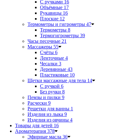
С ручками
16
Объёмные
17
Рукавицы
16
Плоские
12
Термометры и гигрометры
47
Термометры
8
Термогигрометры
39
Часы песочные
21
Массажеры
55
Счёты
6
Ленточные
4
Чесалки
3
Деревянные
43
Пластиковые
10
Щетки массажные для тела
14
С ручкой
6
Без ручки
8
Пемзы и пилки
9
Расчески
9
Решетки для ванны
1
Изделия из лыка
9
Изделия из овчины
4
Товары для детей
16
Ароматерапия
378
Эфирные масла
36