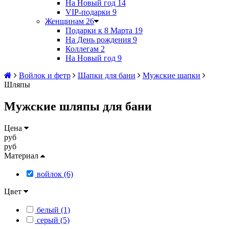
На Новый год
14
VIP-подарки
9
Женщинам
26
Подарки к 8 Марта
19
На День рождения
9
Коллегам
2
На Новый год
9
Войлок и фетр
Шапки для бани
Мужские шапки
Шляпы
Мужские шляпы для бани
Цена
руб
руб
Материал
войлок (6)
Цвет
белый (1)
серый (5)