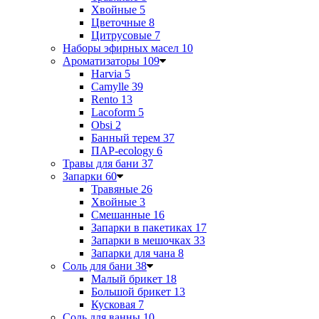
Хвойные
5
Цветочные
8
Цитрусовые
7
Наборы эфирных масел
10
Ароматизаторы
109
Harvia
5
Camylle
39
Rento
13
Lacoform
5
Obsi
2
Банный терем
37
ПАР-ecology
6
Травы для бани
37
Запарки
60
Травяные
26
Хвойные
3
Смешанные
16
Запарки в пакетиках
17
Запарки в мешочках
33
Запарки для чана
8
Соль для бани
38
Малый брикет
18
Большой брикет
13
Кусковая
7
Соль для ванны
10