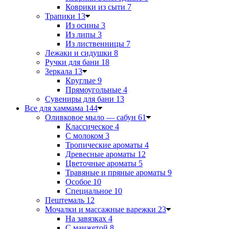
Коврики из сыти
7
Трапики
13
Из осины
3
Из липы
3
Из лиственницы
7
Лежаки и сидушки
8
Ручки для бани
18
Зеркала
13
Круглые
9
Прямоугольные
4
Сувениры для бани
13
Все для хаммама
144
Оливковое мыло — сабун
61
Классическое
4
С молоком
3
Тропические ароматы
4
Древесные ароматы
12
Цветочные ароматы
5
Травяные и пряные ароматы
9
Особое
10
Специальное
10
Пештемаль
12
Мочалки и массажные варежки
23
На завязках
4
С манжетой
8