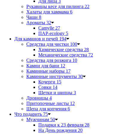
Для лица
3
Рукавицы кесе для пилинга
22
Халаты для хаммама
6
Чаши
8
Ароматы
32
Camylle
27
ПАР-ecology
5
Для каминов и печей
194
Средства для чистки
100
Химические средства
28
Механические средства
72
Средства для розжига
10
Камни для бани
12
Каминные наборы
17
Каминные инструменты
30
Кочерги
15
Совки
14
Щетки и щипцы
3
Дровницы
4
Притопочные листы
12
Щепа для копчения
6
Что подарить
75
Мужчинам
50
Подарки к 23 февраля
28
На День рождения
20