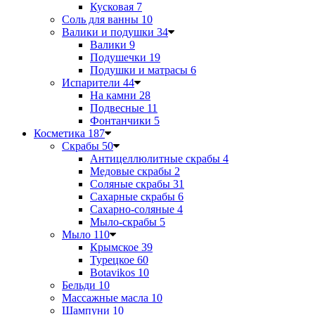
Кусковая
7
Соль для ванны
10
Валики и подушки
34
Валики
9
Подушечки
19
Подушки и матрасы
6
Испарители
44
На камни
28
Подвесные
11
Фонтанчики
5
Косметика
187
Скрабы
50
Антицеллюлитные скрабы
4
Медовые скрабы
2
Соляные скрабы
31
Сахарные скрабы
6
Сахарно-соляные
4
Мыло-скрабы
5
Мыло
110
Крымское
39
Турецкое
60
Botavikos
10
Бельди
10
Массажные масла
10
Шампуни
10