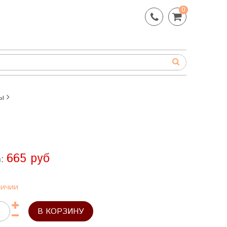
0
ы
665 руб
а:
личии
В КОРЗИНУ