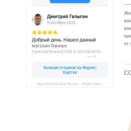
Же
ко
ко
пр
от 
C
Суши Веник на карте Москвы — Яндекс Карты