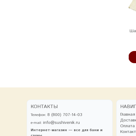
Запарка для бани
Эфирное масло
Ша
«Чабрец»
«Грейпфрут»
85 руб
265 руб
В КОРЗИНУ
В КОРЗИНУ
КОНТАКТЫ
НАВИ
Главная
8 (800) 707-14-03
Телефон:
Достав
info@sushivenik.ru
e-mail:
Оплата
Интернет-магазин — все для бани и
Контак
сауны