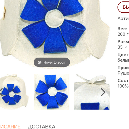
БЫ
Арти
Вес:
200 г
Разм
35 × 
Цвет
белы
Hover to zoom
Прои
Руше
Сост
100%
ИСАНИЕ
ДОСТАВКА