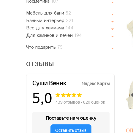
Косметика
187
Мебель для бани
52
Банный интерьер
221
Все для хаммама
144
Для каминов и печей
194
Что подарить
75
ОТЗЫВЫ
ОП