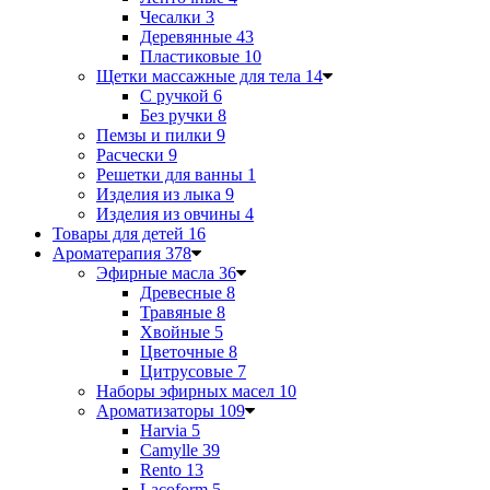
Чесалки
3
Деревянные
43
Пластиковые
10
Щетки массажные для тела
14
С ручкой
6
Без ручки
8
Пемзы и пилки
9
Расчески
9
Решетки для ванны
1
Изделия из лыка
9
Изделия из овчины
4
Товары для детей
16
Ароматерапия
378
Эфирные масла
36
Древесные
8
Травяные
8
Хвойные
5
Цветочные
8
Цитрусовые
7
Наборы эфирных масел
10
Ароматизаторы
109
Harvia
5
Camylle
39
Rento
13
Lacoform
5