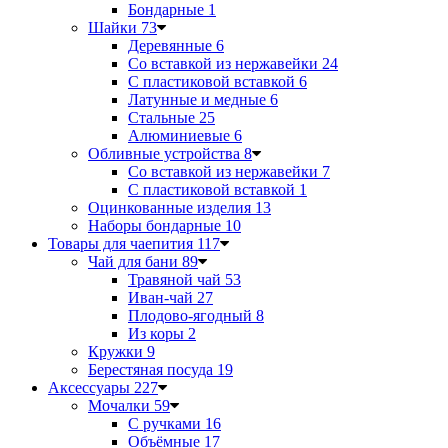
Бондарные
1
Шайки
73
Деревянные
6
Со вставкой из нержавейки
24
С пластиковой вставкой
6
Латунные и медные
6
Стальные
25
Алюминиевые
6
Обливные устройства
8
Со вставкой из нержавейки
7
С пластиковой вставкой
1
Оцинкованные изделия
13
Наборы бондарные
10
Товары для чаепития
117
Чай для бани
89
Травяной чай
53
Иван-чай
27
Плодово-ягодный
8
Из коры
2
Кружки
9
Берестяная посуда
19
Аксессуары
227
Мочалки
59
С ручками
16
Объёмные
17