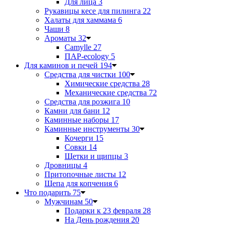
Для лица
3
Рукавицы кесе для пилинга
22
Халаты для хаммама
6
Чаши
8
Ароматы
32
Camylle
27
ПАР-ecology
5
Для каминов и печей
194
Средства для чистки
100
Химические средства
28
Механические средства
72
Средства для розжига
10
Камни для бани
12
Каминные наборы
17
Каминные инструменты
30
Кочерги
15
Совки
14
Щетки и щипцы
3
Дровницы
4
Притопочные листы
12
Щепа для копчения
6
Что подарить
75
Мужчинам
50
Подарки к 23 февраля
28
На День рождения
20