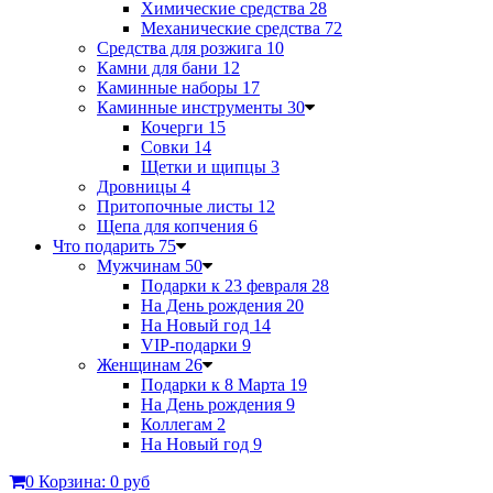
Химические средства
28
Механические средства
72
Средства для розжига
10
Камни для бани
12
Каминные наборы
17
Каминные инструменты
30
Кочерги
15
Совки
14
Щетки и щипцы
3
Дровницы
4
Притопочные листы
12
Щепа для копчения
6
Что подарить
75
Мужчинам
50
Подарки к 23 февраля
28
На День рождения
20
На Новый год
14
VIP-подарки
9
Женщинам
26
Подарки к 8 Марта
19
На День рождения
9
Коллегам
2
На Новый год
9
0
Корзина:
0 руб