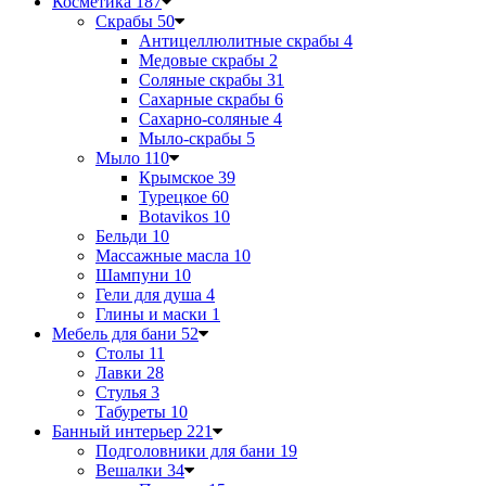
Косметика
187
Скрабы
50
Антицеллюлитные скрабы
4
Медовые скрабы
2
Соляные скрабы
31
Сахарные скрабы
6
Сахарно-соляные
4
Мыло-скрабы
5
Мыло
110
Крымское
39
Турецкое
60
Botavikos
10
Бельди
10
Массажные масла
10
Шампуни
10
Гели для душа
4
Глины и маски
1
Мебель для бани
52
Столы
11
Лавки
28
Стулья
3
Табуреты
10
Банный интерьер
221
Подголовники для бани
19
Вешалки
34