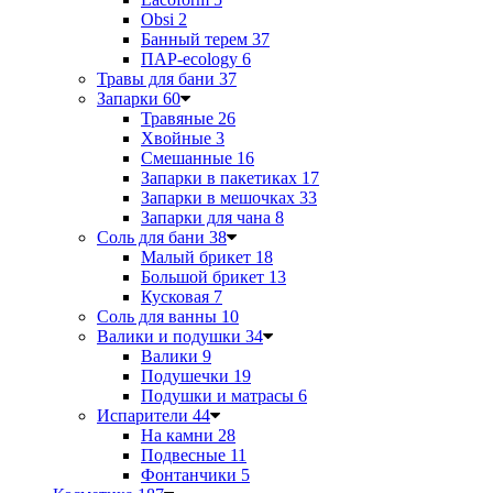
Obsi
2
Банный терем
37
ПАР-ecology
6
Травы для бани
37
Запарки
60
Травяные
26
Хвойные
3
Смешанные
16
Запарки в пакетиках
17
Запарки в мешочках
33
Запарки для чана
8
Соль для бани
38
Малый брикет
18
Большой брикет
13
Кусковая
7
Соль для ванны
10
Валики и подушки
34
Валики
9
Подушечки
19
Подушки и матрасы
6
Испарители
44
На камни
28
Подвесные
11
Фонтанчики
5