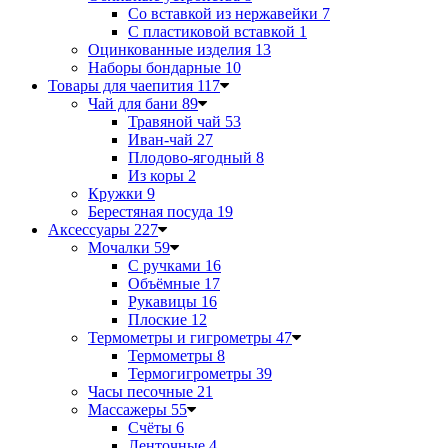
Со вставкой из нержавейки
7
С пластиковой вставкой
1
Оцинкованные изделия
13
Наборы бондарные
10
Товары для чаепития
117
Чай для бани
89
Травяной чай
53
Иван-чай
27
Плодово-ягодный
8
Из коры
2
Кружки
9
Берестяная посуда
19
Аксессуары
227
Мочалки
59
С ручками
16
Объёмные
17
Рукавицы
16
Плоские
12
Термометры и гигрометры
47
Термометры
8
Термогигрометры
39
Часы песочные
21
Массажеры
55
Счёты
6
Ленточные
4