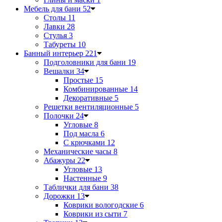
Мебель для бани
52
Столы
11
Лавки
28
Стулья
3
Табуреты
10
Банный интерьер
221
Подголовники для бани
19
Вешалки
34
Простые
15
Комбинированные
14
Декоративные
5
Решетки вентиляционные
5
Полочки
24
Угловые
8
Под масла
6
С крючками
12
Механические часы
8
Абажуры
22
Угловые
13
Настенные
9
Таблички для бани
38
Дорожки
13
Коврики вологодские
6
Коврики из сыти
7