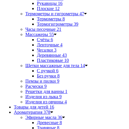
Рукавицы
16
Плоские
12
Термометры и гигрометры
47
Термометры
8
Термогигрометры
39
Часы песочные
21
Массажеры
55
Счёты
6
Ленточные
4
Чесалки
3
Деревянные
43
Пластиковые
10
Щетки массажные для тела
14
С ручкой
6
Без ручки
8
Пемзы и пилки
9
Расчески
9
Решетки для ванны
1
Изделия из лыка
9
Изделия из овчины
4
Товары для детей
16
Ароматерапия
378
Эфирные масла
36
Древесные
8
Травяные
8