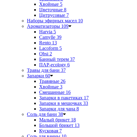
Хвойные
5
Цветочные
8
Цитрусовые
7
Наборы эфирных масел
10
Ароматизаторы
109
Harvia
5
Camylle
39
Rento
13
Lacoform
5
Obsi
2
Банный терем
37
ПАР-ecology
6
Травы для бани
37
Запарки
60
Травяные
26
Хвойные
3
Смешанные
16
Запарки в пакетиках
17
Запарки в мешочках
33
Запарки для чана
8
Соль для бани
38
Малый брикет
18
Большой брикет
13
Кусковая
7
Соль для ванны
10