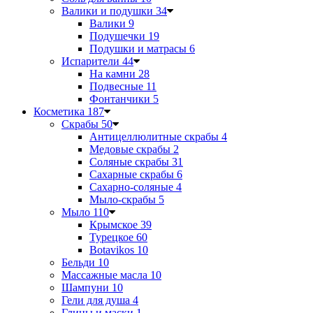
Валики и подушки
34
Валики
9
Подушечки
19
Подушки и матрасы
6
Испарители
44
На камни
28
Подвесные
11
Фонтанчики
5
Косметика
187
Скрабы
50
Антицеллюлитные скрабы
4
Медовые скрабы
2
Соляные скрабы
31
Сахарные скрабы
6
Сахарно-соляные
4
Мыло-скрабы
5
Мыло
110
Крымское
39
Турецкое
60
Botavikos
10
Бельди
10
Массажные масла
10
Шампуни
10
Гели для душа
4
Глины и маски
1