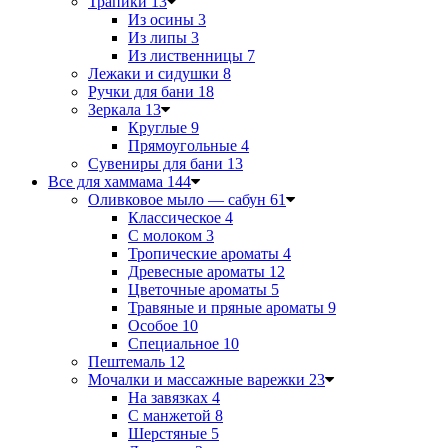
Трапики
13
Из осины
3
Из липы
3
Из лиственницы
7
Лежаки и сидушки
8
Ручки для бани
18
Зеркала
13
Круглые
9
Прямоугольные
4
Сувениры для бани
13
Все для хаммама
144
Оливковое мыло — сабун
61
Классическое
4
С молоком
3
Тропические ароматы
4
Древесные ароматы
12
Цветочные ароматы
5
Травяные и пряные ароматы
9
Особое
10
Специальное
10
Пештемаль
12
Мочалки и массажные варежки
23
На завязках
4
С манжетой
8
Шерстяные
5