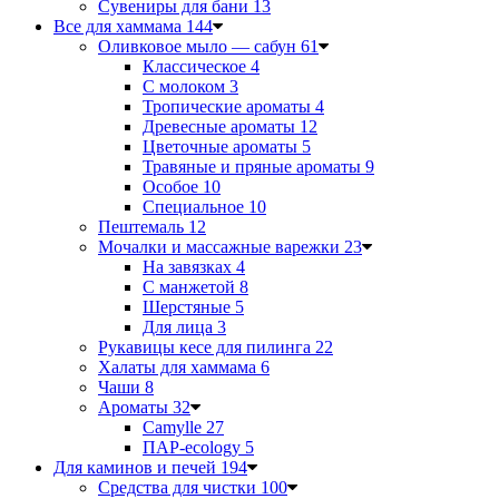
Сувениры для бани
13
Все для хаммама
144
Оливковое мыло — сабун
61
Классическое
4
С молоком
3
Тропические ароматы
4
Древесные ароматы
12
Цветочные ароматы
5
Травяные и пряные ароматы
9
Особое
10
Специальное
10
Пештемаль
12
Мочалки и массажные варежки
23
На завязках
4
С манжетой
8
Шерстяные
5
Для лица
3
Рукавицы кесе для пилинга
22
Халаты для хаммама
6
Чаши
8
Ароматы
32
Camylle
27
ПАР-ecology
5
Для каминов и печей
194
Средства для чистки
100