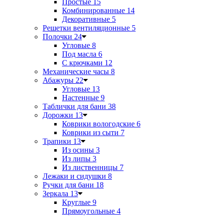
Простые
15
Комбинированные
14
Декоративные
5
Решетки вентиляционные
5
Полочки
24
Угловые
8
Под масла
6
С крючками
12
Механические часы
8
Абажуры
22
Угловые
13
Настенные
9
Таблички для бани
38
Дорожки
13
Коврики вологодские
6
Коврики из сыти
7
Трапики
13
Из осины
3
Из липы
3
Из лиственницы
7
Лежаки и сидушки
8
Ручки для бани
18
Зеркала
13
Круглые
9
Прямоугольные
4