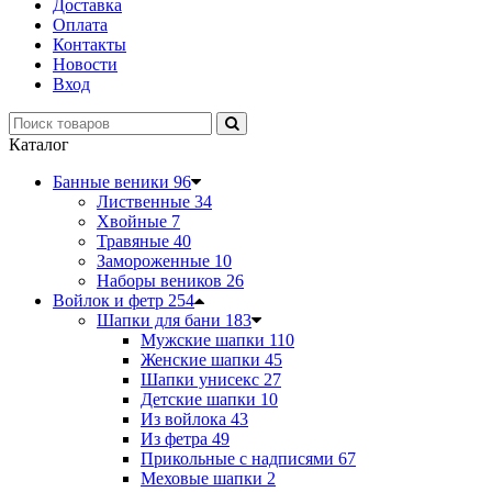
Доставка
Оплата
Контакты
Новости
Вход
Каталог
Банные веники
96
Лиственные
34
Хвойные
7
Травяные
40
Замороженные
10
Наборы веников
26
Войлок и фетр
254
Шапки для бани
183
Мужские шапки
110
Женские шапки
45
Шапки унисекс
27
Детские шапки
10
Из войлока
43
Из фетра
49
Прикольные с надписями
67
Меховые шапки
2