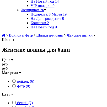
На Новый год
14
VIP-подарки
9
Женщинам
26
Подарки к 8 Марта
19
На День рождения
9
Коллегам
2
На Новый год
9
Войлок и фетр
Шапки для бани
Женские шапки
Шляпы
Женские шляпы для бани
Цена
руб
руб
Материал
войлок (6)
фетр (8)
Цвет
белый (2)