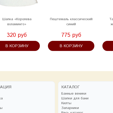
Шапка «Королева
Пештемаль классический
Т
вхламинго»
синий
ж
320 руб
775 руб
В КОРЗИНУ
В КОРЗИНУ
ГАЦИЯ
КАТАЛОГ
Банные веники
ка
Шапки для бани
Килты
ты
Запарники
Весь каталог