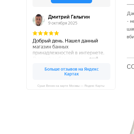
Да
- н
ша
вб
C
Суши Веник на карте Москвы — Яндекс Карты