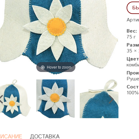
БЫ
Арти
Вес:
75 г
Разм
35 × 
Цвет
комби
Hover to zoom
Прои
Руше
Сост
100%
ИСАНИЕ
ДОСТАВКА