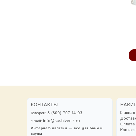
Веник из черёмухи
Шапка «Кокетка» (розовая)
330 руб
1150 руб
В КОРЗИНУ
В КОРЗИНУ
КОНТАКТЫ
НАВИ
Главная
8 (800) 707-14-03
Телефон:
Достав
info@sushivenik.ru
e-mail:
Оплата
Интернет-магазин — все для бани и
Контак
сауны