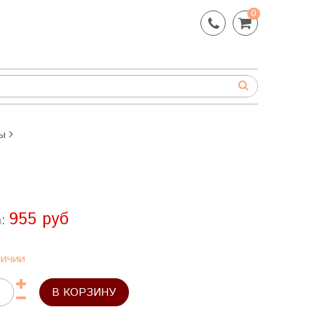
0
ы
955 руб
а:
личии
В КОРЗИНУ