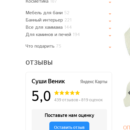
Косметика
187
Мебель для бани
52
Банный интерьер
221
Все для хаммама
144
Для каминов и печей
194
Что подарить
75
ОТЗЫВЫ
ОП