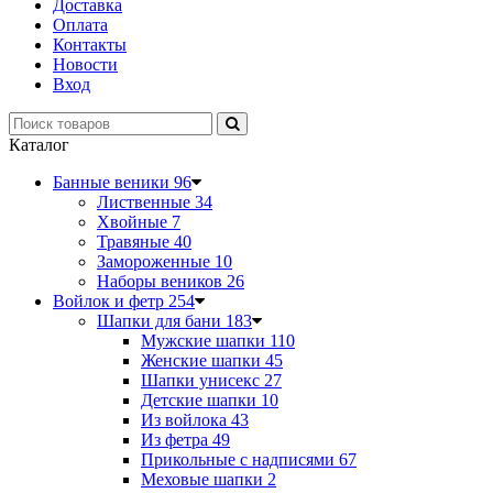
Доставка
Оплата
Контакты
Новости
Вход
Каталог
Банные веники
96
Лиственные
34
Хвойные
7
Травяные
40
Замороженные
10
Наборы веников
26
Войлок и фетр
254
Шапки для бани
183
Мужские шапки
110
Женские шапки
45
Шапки унисекс
27
Детские шапки
10
Из войлока
43
Из фетра
49
Прикольные с надписями
67
Меховые шапки
2