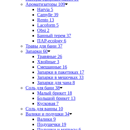
Ароматизаторы
109
Harvia
5
Camylle
39
Rento
13
Lacoform
5
Obsi
2
Банный терем
37
ПАР-ecology
6
Травы для бани
37
Запарки
60
Травяные
26
Хвойные
3
Смешанные
16
Запарки в пакетиках
17
Запарки в мешочках
33
Запарки для чана
8
Соль для бани
38
Малый брикет
18
Большой брикет
13
Кусковая
7
Соль для ванны
10
Валики и подушки
34
Валики
9
Подушечки
19
Подушки и матрасы
6