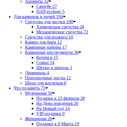
Ароматы
32
Camylle
27
ПАР-ecology
5
Для каминов и печей
194
Средства для чистки
100
Химические средства
28
Механические средства
72
Средства для розжига
10
Камни для бани
12
Каминные наборы
17
Каминные инструменты
30
Кочерги
15
Совки
14
Щетки и щипцы
3
Дровницы
4
Притопочные листы
12
Щепа для копчения
6
Что подарить
75
Мужчинам
50
Подарки к 23 февраля
28
На День рождения
20
На Новый год
14
VIP-подарки
9
Женщинам
26
Подарки к 8 Марта
19