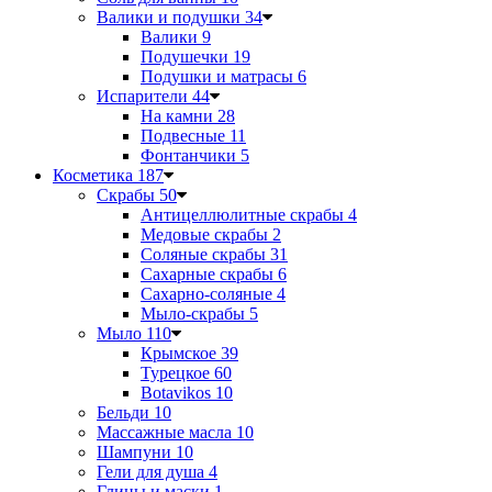
Валики и подушки
34
Валики
9
Подушечки
19
Подушки и матрасы
6
Испарители
44
На камни
28
Подвесные
11
Фонтанчики
5
Косметика
187
Скрабы
50
Антицеллюлитные скрабы
4
Медовые скрабы
2
Соляные скрабы
31
Сахарные скрабы
6
Сахарно-соляные
4
Мыло-скрабы
5
Мыло
110
Крымское
39
Турецкое
60
Botavikos
10
Бельди
10
Массажные масла
10
Шампуни
10
Гели для душа
4
Глины и маски
1