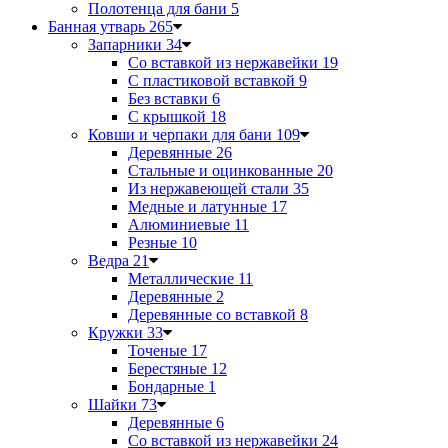
Полотенца для бани
5
Банная утварь
265
Запарники
34
Со вставкой из нержавейки
19
С пластиковой вставкой
9
Без вставки
6
С крышкой
18
Ковши и черпаки для бани
109
Деревянные
26
Стальные и оцинкованные
20
Из нержавеющей стали
35
Медные и латунные
17
Алюминиевые
11
Резные
10
Ведра
21
Металлические
11
Деревянные
2
Деревянные со вставкой
8
Кружки
33
Точеные
17
Берестяные
12
Бондарные
1
Шайки
73
Деревянные
6
Со вставкой из нержавейки
24