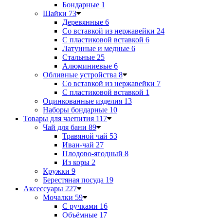
Бондарные
1
Шайки
73
Деревянные
6
Со вставкой из нержавейки
24
С пластиковой вставкой
6
Латунные и медные
6
Стальные
25
Алюминиевые
6
Обливные устройства
8
Со вставкой из нержавейки
7
С пластиковой вставкой
1
Оцинкованные изделия
13
Наборы бондарные
10
Товары для чаепития
117
Чай для бани
89
Травяной чай
53
Иван-чай
27
Плодово-ягодный
8
Из коры
2
Кружки
9
Берестяная посуда
19
Аксессуары
227
Мочалки
59
С ручками
16
Объёмные
17