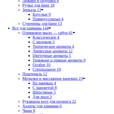
Лежаки и сидушки
8
Ручки для бани
18
Зеркала
13
Круглые
9
Прямоугольные
4
Сувениры для бани
13
Все для хаммама
144
Оливковое мыло — сабун
61
Классическое
4
С молоком
3
Тропические ароматы
4
Древесные ароматы
12
Цветочные ароматы
5
Травяные и пряные ароматы
9
Особое
10
Специальное
10
Пештемаль
12
Мочалки и массажные варежки
23
На завязках
4
С манжетой
8
Шерстяные
5
Для лица
3
Рукавицы кесе для пилинга
22
Халаты для хаммама
6
Чаши
8