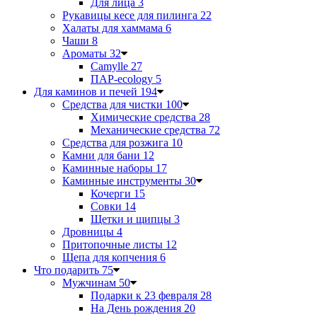
Для лица
3
Рукавицы кесе для пилинга
22
Халаты для хаммама
6
Чаши
8
Ароматы
32
Camylle
27
ПАР-ecology
5
Для каминов и печей
194
Средства для чистки
100
Химические средства
28
Механические средства
72
Средства для розжига
10
Камни для бани
12
Каминные наборы
17
Каминные инструменты
30
Кочерги
15
Совки
14
Щетки и щипцы
3
Дровницы
4
Притопочные листы
12
Щепа для копчения
6
Что подарить
75
Мужчинам
50
Подарки к 23 февраля
28
На День рождения
20