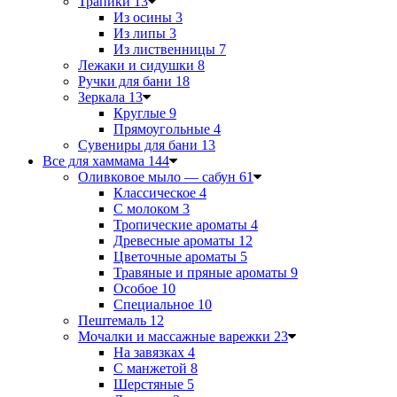
Трапики
13
Из осины
3
Из липы
3
Из лиственницы
7
Лежаки и сидушки
8
Ручки для бани
18
Зеркала
13
Круглые
9
Прямоугольные
4
Сувениры для бани
13
Все для хаммама
144
Оливковое мыло — сабун
61
Классическое
4
С молоком
3
Тропические ароматы
4
Древесные ароматы
12
Цветочные ароматы
5
Травяные и пряные ароматы
9
Особое
10
Специальное
10
Пештемаль
12
Мочалки и массажные варежки
23
На завязках
4
С манжетой
8
Шерстяные
5