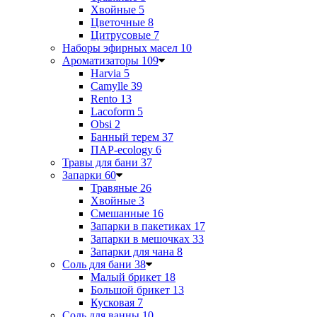
Хвойные
5
Цветочные
8
Цитрусовые
7
Наборы эфирных масел
10
Ароматизаторы
109
Harvia
5
Camylle
39
Rento
13
Lacoform
5
Obsi
2
Банный терем
37
ПАР-ecology
6
Травы для бани
37
Запарки
60
Травяные
26
Хвойные
3
Смешанные
16
Запарки в пакетиках
17
Запарки в мешочках
33
Запарки для чана
8
Соль для бани
38
Малый брикет
18
Большой брикет
13
Кусковая
7
Соль для ванны
10