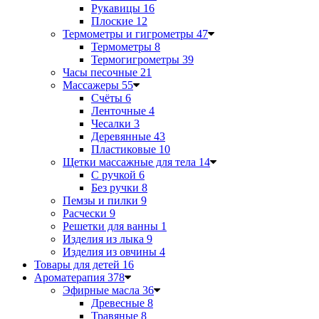
Рукавицы
16
Плоские
12
Термометры и гигрометры
47
Термометры
8
Термогигрометры
39
Часы песочные
21
Массажеры
55
Счёты
6
Ленточные
4
Чесалки
3
Деревянные
43
Пластиковые
10
Щетки массажные для тела
14
С ручкой
6
Без ручки
8
Пемзы и пилки
9
Расчески
9
Решетки для ванны
1
Изделия из лыка
9
Изделия из овчины
4
Товары для детей
16
Ароматерапия
378
Эфирные масла
36
Древесные
8
Травяные
8