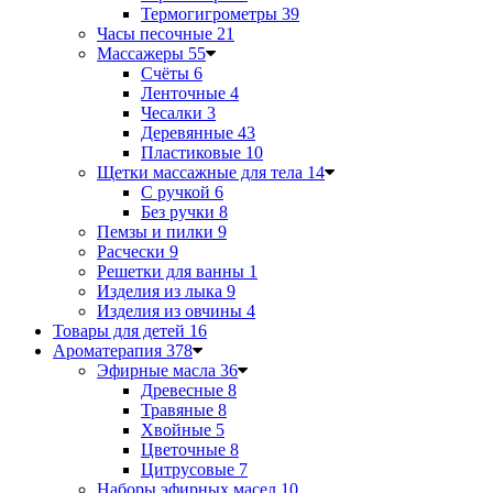
Термогигрометры
39
Часы песочные
21
Массажеры
55
Счёты
6
Ленточные
4
Чесалки
3
Деревянные
43
Пластиковые
10
Щетки массажные для тела
14
С ручкой
6
Без ручки
8
Пемзы и пилки
9
Расчески
9
Решетки для ванны
1
Изделия из лыка
9
Изделия из овчины
4
Товары для детей
16
Ароматерапия
378
Эфирные масла
36
Древесные
8
Травяные
8
Хвойные
5
Цветочные
8
Цитрусовые
7
Наборы эфирных масел
10