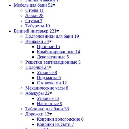
Мебель для бани
52
Столы
11
Лавки
28
Стулья
3
Табуреты
10
Банный интерьер
221
Подголовники для бани
19
Вешалки
34
Простые
15
Комбинированные
14
Декоративные
5
Решетки вентиляционные
5
Полочки
24
Угловые
8
Под масла
6
С крючками
12
Механические часы
8
Абажуры
22
Угловые
13
Настенные
9
Таблички для бани
38
Дорожки
13
Коврики вологодские
6
Коврики из сыти
7