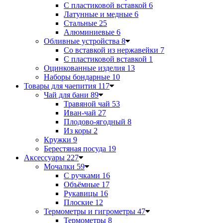
С пластиковой вставкой
6
Латунные и медные
6
Стальные
25
Алюминиевые
6
Обливные устройства
8
Со вставкой из нержавейки
7
С пластиковой вставкой
1
Оцинкованные изделия
13
Наборы бондарные
10
Товары для чаепития
117
Чай для бани
89
Травяной чай
53
Иван-чай
27
Плодово-ягодный
8
Из коры
2
Кружки
9
Берестяная посуда
19
Аксессуары
227
Мочалки
59
С ручками
16
Объёмные
17
Рукавицы
16
Плоские
12
Термометры и гигрометры
47
Термометры
8