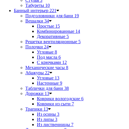
Стулья
3
Табуреты
10
Банный интерьер
221
Подголовники для бани
19
Вешалки
34
Простые
15
Комбинированные
14
Декоративные
5
Решетки вентиляционные
5
Полочки
24
Угловые
8
Под масла
6
С крючками
12
Механические часы
8
Абажуры
22
Угловые
13
Настенные
9
Таблички для бани
38
Дорожки
13
Коврики вологодские
6
Коврики из сыти
7
Трапики
13
Из осины
3
Из липы
3
Из лиственницы
7