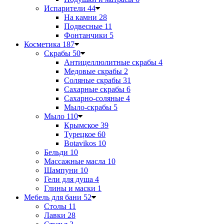
Испарители
44
На камни
28
Подвесные
11
Фонтанчики
5
Косметика
187
Скрабы
50
Антицеллюлитные скрабы
4
Медовые скрабы
2
Соляные скрабы
31
Сахарные скрабы
6
Сахарно-соляные
4
Мыло-скрабы
5
Мыло
110
Крымское
39
Турецкое
60
Botavikos
10
Бельди
10
Массажные масла
10
Шампуни
10
Гели для душа
4
Глины и маски
1
Мебель для бани
52
Столы
11
Лавки
28