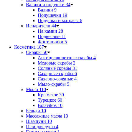
Валики и подушки
34
Валики
9
Подушечки
19
Подушки и матрасы
6
Испарители
44
На камни
28
Подвесные
11
Фонтанчики
5
Косметика
187
Скрабы
50
Антицеллюлитные скрабы
4
Медовые скрабы
2
Соляные скрабы
31
Сахарные скрабы
6
Сахарно-соляные
4
Мыло-скрабы
5
Мыло
110
Крымское
39
Турецкое
60
Botavikos
10
Бельди
10
Массажные масла
10
Шампуни
10
Гели для душа
4
Глины и маски
1