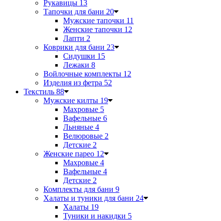
Рукавицы
13
Тапочки для бани
20
Мужские тапочки
11
Женские тапочки
12
Лапти
2
Коврики для бани
23
Сидушки
15
Лежаки
8
Войлочные комплекты
12
Изделия из фетра
52
Текстиль
88
Мужские килты
19
Махровые
5
Вафельные
6
Льняные
4
Велюровые
2
Детские
2
Женские парео
12
Махровые
4
Вафельные
4
Детские
2
Комплекты для бани
9
Халаты и туники для бани
24
Халаты
19
Туники и накидки
5