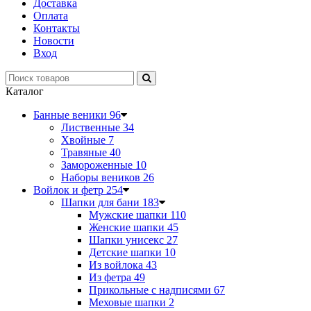
Доставка
Оплата
Контакты
Новости
Вход
Каталог
Банные веники
96
Лиственные
34
Хвойные
7
Травяные
40
Замороженные
10
Наборы веников
26
Войлок и фетр
254
Шапки для бани
183
Мужские шапки
110
Женские шапки
45
Шапки унисекс
27
Детские шапки
10
Из войлока
43
Из фетра
49
Прикольные с надписями
67
Меховые шапки
2