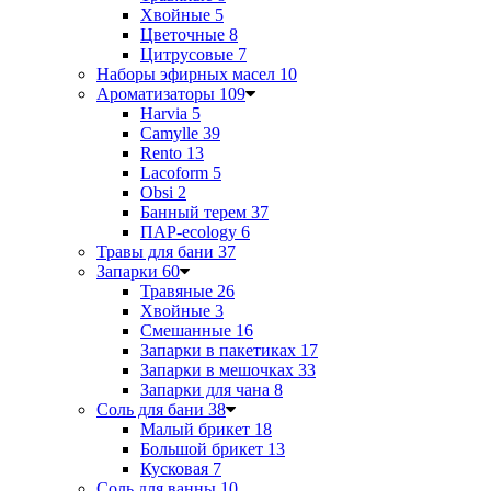
Хвойные
5
Цветочные
8
Цитрусовые
7
Наборы эфирных масел
10
Ароматизаторы
109
Harvia
5
Camylle
39
Rento
13
Lacoform
5
Obsi
2
Банный терем
37
ПАР-ecology
6
Травы для бани
37
Запарки
60
Травяные
26
Хвойные
3
Смешанные
16
Запарки в пакетиках
17
Запарки в мешочках
33
Запарки для чана
8
Соль для бани
38
Малый брикет
18
Большой брикет
13
Кусковая
7
Соль для ванны
10