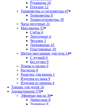
Рукавицы
16
Плоские
12
Термометры и гигрометры
47
Термометры
8
Термогигрометры
39
Часы песочные
21
Массажеры
55
Счёты
6
Ленточные
4
Чесалки
3
Деревянные
43
Пластиковые
10
Щетки массажные для тела
14
С ручкой
6
Без ручки
8
Пемзы и пилки
9
Расчески
9
Решетки для ванны
1
Изделия из лыка
9
Изделия из овчины
4
Товары для детей
16
Ароматерапия
378
Эфирные масла
36
Древесные
8
Травяные
8