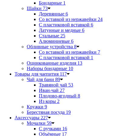
Бондарные
1
Шайки
73
Деревянные
6
Со вставкой из нержавейки
24
С пластиковой вставкой
6
Латунные и медные
6
Стальные
25
Алюминиевые
6
Обливные устройства
8
Со вставкой из нержавейки
7
С пластиковой вставкой
1
Оцинкованные изделия
13
Наборы бондарные
10
Товары для чаепития
117
Чай для бани
89
Травяной чай
53
Иван-чай
27
Плодово-ягодный
8
Из коры
2
Кружки
9
Берестяная посуда
19
Аксессуары
227
Мочалки
59
С ручками
16
Объёмные
17