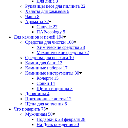
Для лица
3
Рукавицы кесе для пилинга
22
Халаты для хаммама
6
Чаши
8
Ароматы
32
Camylle
27
ПАР-ecology
5
Для каминов и печей
194
Средства для чистки
100
Химические средства
28
Механические средства
72
Средства для розжига
10
Камни для бани
12
Каминные наборы
17
Каминные инструменты
30
Кочерги
15
Совки
14
Щетки и щипцы
3
Дровницы
4
Притопочные листы
12
Щепа для копчения
6
Что подарить
75
Мужчинам
50
Подарки к 23 февраля
28
На День рождения
20