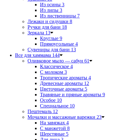
Из осины
3
Из липы
3
Из лиственницы
7
Лежаки и сидушки
8
Ручки для бани
18
Зеркала
13
Круглые
9
Прямоугольные
4
Сувениры для бани
13
Все для хаммама
144
Оливковое мыло — сабун
61
Классическое
4
С молоком
3
Тропические ароматы
4
Древесные ароматы
12
Цветочные ароматы
5
Травяные и пряные ароматы
9
Особое
10
Специальное
10
Пештемаль
12
Мочалки и массажные варежки
23
На завязках
4
С манжетой
8
Шерстяные
5
Для лица
3