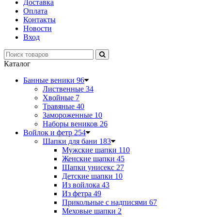
Доставка
Оплата
Контакты
Новости
Вход
Каталог
Банные веники
96
Лиственные
34
Хвойные
7
Травяные
40
Замороженные
10
Наборы веников
26
Войлок и фетр
254
Шапки для бани
183
Мужские шапки
110
Женские шапки
45
Шапки унисекс
27
Детские шапки
10
Из войлока
43
Из фетра
49
Прикольные с надписями
67
Меховые шапки
2