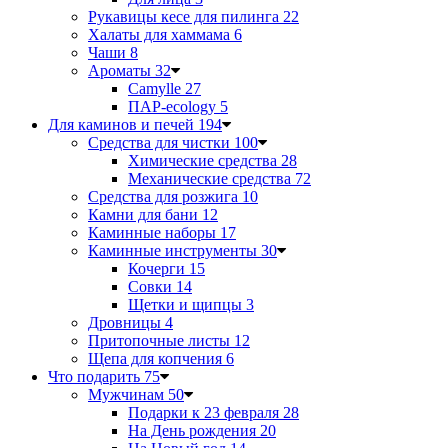
Рукавицы кесе для пилинга
22
Халаты для хаммама
6
Чаши
8
Ароматы
32
Camylle
27
ПАР-ecology
5
Для каминов и печей
194
Средства для чистки
100
Химические средства
28
Механические средства
72
Средства для розжига
10
Камни для бани
12
Каминные наборы
17
Каминные инструменты
30
Кочерги
15
Совки
14
Щетки и щипцы
3
Дровницы
4
Притопочные листы
12
Щепа для копчения
6
Что подарить
75
Мужчинам
50
Подарки к 23 февраля
28
На День рождения
20