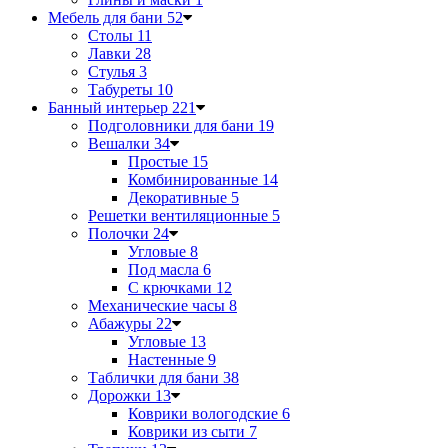
Мебель для бани
52
Столы
11
Лавки
28
Стулья
3
Табуреты
10
Банный интерьер
221
Подголовники для бани
19
Вешалки
34
Простые
15
Комбинированные
14
Декоративные
5
Решетки вентиляционные
5
Полочки
24
Угловые
8
Под масла
6
С крючками
12
Механические часы
8
Абажуры
22
Угловые
13
Настенные
9
Таблички для бани
38
Дорожки
13
Коврики вологодские
6
Коврики из сыти
7