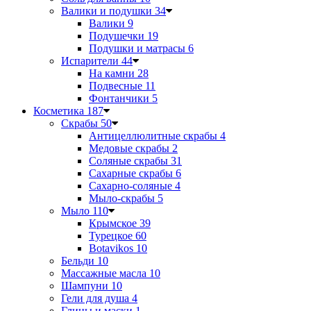
Валики и подушки
34
Валики
9
Подушечки
19
Подушки и матрасы
6
Испарители
44
На камни
28
Подвесные
11
Фонтанчики
5
Косметика
187
Скрабы
50
Антицеллюлитные скрабы
4
Медовые скрабы
2
Соляные скрабы
31
Сахарные скрабы
6
Сахарно-соляные
4
Мыло-скрабы
5
Мыло
110
Крымское
39
Турецкое
60
Botavikos
10
Бельди
10
Массажные масла
10
Шампуни
10
Гели для душа
4
Глины и маски
1