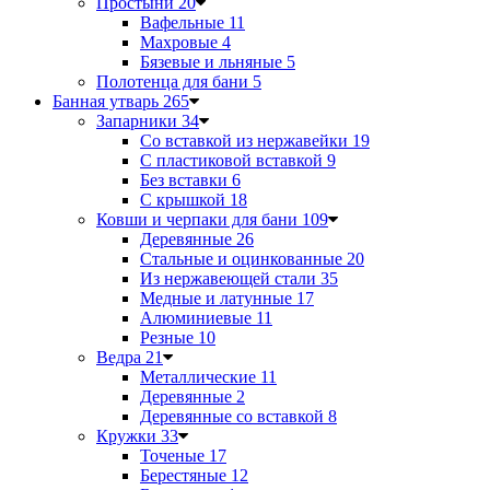
Простыни
20
Вафельные
11
Махровые
4
Бязевые и льняные
5
Полотенца для бани
5
Банная утварь
265
Запарники
34
Со вставкой из нержавейки
19
С пластиковой вставкой
9
Без вставки
6
С крышкой
18
Ковши и черпаки для бани
109
Деревянные
26
Стальные и оцинкованные
20
Из нержавеющей стали
35
Медные и латунные
17
Алюминиевые
11
Резные
10
Ведра
21
Металлические
11
Деревянные
2
Деревянные со вставкой
8
Кружки
33
Точеные
17
Берестяные
12