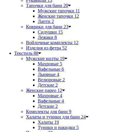
Рукавицы
13
Тапочки для бани
20
Мужские тапочки
11
Женские тапочки
12
Лапти
2
Коврики для бани
23
Сидушки
15
Лежаки
8
Войлочные комплекты
12
Изделия из фетра
52
Текстиль
88
Мужские килты
19
Махровые
5
Вафельные
6
Льняные
4
Велюровые
2
Детские
2
Женские парео
12
Махровые
4
Вафельные
4
Детские
2
Комплекты для бани
9
Халаты и туники для бани
24
Халаты
19
Туники и накидки
5