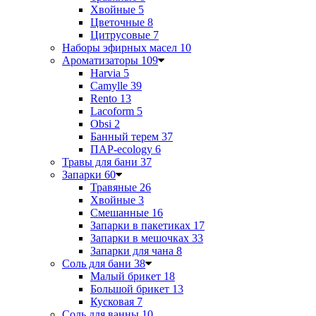
Хвойные
5
Цветочные
8
Цитрусовые
7
Наборы эфирных масел
10
Ароматизаторы
109
Harvia
5
Camylle
39
Rento
13
Lacoform
5
Obsi
2
Банный терем
37
ПАР-ecology
6
Травы для бани
37
Запарки
60
Травяные
26
Хвойные
3
Смешанные
16
Запарки в пакетиках
17
Запарки в мешочках
33
Запарки для чана
8
Соль для бани
38
Малый брикет
18
Большой брикет
13
Кусковая
7
Соль для ванны
10