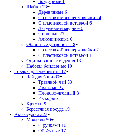
Бондарные
1
Шайки
73
Деревянные
6
Со вставкой из нержавейки
24
С пластиковой вставкой
6
Латунные и медные
6
Стальные
25
Алюминиевые
6
Обливные устройства
8
Со вставкой из нержавейки
7
С пластиковой вставкой
1
Оцинкованные изделия
13
Наборы бондарные
10
Товары для чаепития
117
Чай для бани
89
Травяной чай
53
Иван-чай
27
Плодово-ягодный
8
Из коры
2
Кружки
9
Берестяная посуда
19
Аксессуары
227
Мочалки
59
С ручками
16
Объёмные
17