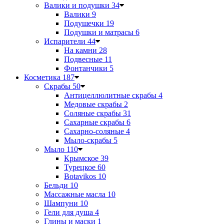
Валики и подушки
34
Валики
9
Подушечки
19
Подушки и матрасы
6
Испарители
44
На камни
28
Подвесные
11
Фонтанчики
5
Косметика
187
Скрабы
50
Антицеллюлитные скрабы
4
Медовые скрабы
2
Соляные скрабы
31
Сахарные скрабы
6
Сахарно-соляные
4
Мыло-скрабы
5
Мыло
110
Крымское
39
Турецкое
60
Botavikos
10
Бельди
10
Массажные масла
10
Шампуни
10
Гели для душа
4
Глины и маски
1