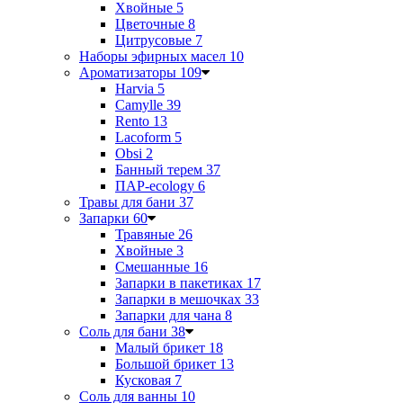
Хвойные
5
Цветочные
8
Цитрусовые
7
Наборы эфирных масел
10
Ароматизаторы
109
Harvia
5
Camylle
39
Rento
13
Lacoform
5
Obsi
2
Банный терем
37
ПАР-ecology
6
Травы для бани
37
Запарки
60
Травяные
26
Хвойные
3
Смешанные
16
Запарки в пакетиках
17
Запарки в мешочках
33
Запарки для чана
8
Соль для бани
38
Малый брикет
18
Большой брикет
13
Кусковая
7
Соль для ванны
10