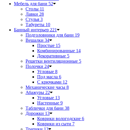
Мебель для бани
52
Столы
11
Лавки
28
Стулья
3
Табуреты
10
Банный интерьер
221
Подголовники для бани
19
Вешалки
34
Простые
15
Комбинированные
14
Декоративные
5
Решетки вентиляционные
5
Полочки
24
Угловые
8
Под масла
6
С крючками
12
Механические часы
8
Абажуры
22
Угловые
13
Настенные
9
Таблички для бани
38
Дорожки
13
Коврики вологодские
6
Коврики из сыти
7
Трапики
13