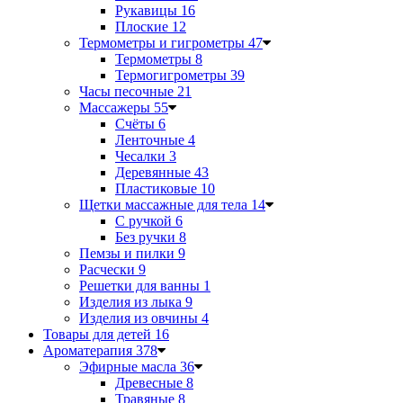
Рукавицы
16
Плоские
12
Термометры и гигрометры
47
Термометры
8
Термогигрометры
39
Часы песочные
21
Массажеры
55
Счёты
6
Ленточные
4
Чесалки
3
Деревянные
43
Пластиковые
10
Щетки массажные для тела
14
С ручкой
6
Без ручки
8
Пемзы и пилки
9
Расчески
9
Решетки для ванны
1
Изделия из лыка
9
Изделия из овчины
4
Товары для детей
16
Ароматерапия
378
Эфирные масла
36
Древесные
8
Травяные
8