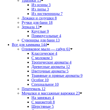
Трапики
13
Из осины
3
Из липы
3
Из лиственницы
7
Лежаки и сидушки
8
Ручки для бани
18
Зеркала
13
Круглые
9
Прямоугольные
4
Сувениры для бани
13
Все для хаммама
144
Оливковое мыло — сабун
61
Классическое
4
С молоком
3
Тропические ароматы
4
Древесные ароматы
12
Цветочные ароматы
5
Травяные и пряные ароматы
9
Особое
10
Специальное
10
Пештемаль
12
Мочалки и массажные варежки
23
На завязках
4
С манжетой
8
Шерстяные
5