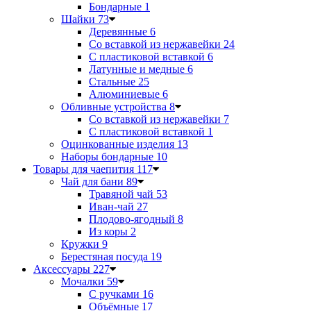
Бондарные
1
Шайки
73
Деревянные
6
Со вставкой из нержавейки
24
С пластиковой вставкой
6
Латунные и медные
6
Стальные
25
Алюминиевые
6
Обливные устройства
8
Со вставкой из нержавейки
7
С пластиковой вставкой
1
Оцинкованные изделия
13
Наборы бондарные
10
Товары для чаепития
117
Чай для бани
89
Травяной чай
53
Иван-чай
27
Плодово-ягодный
8
Из коры
2
Кружки
9
Берестяная посуда
19
Аксессуары
227
Мочалки
59
С ручками
16
Объёмные
17