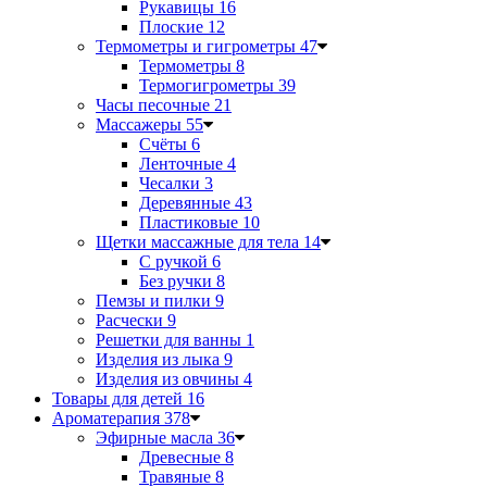
Рукавицы
16
Плоские
12
Термометры и гигрометры
47
Термометры
8
Термогигрометры
39
Часы песочные
21
Массажеры
55
Счёты
6
Ленточные
4
Чесалки
3
Деревянные
43
Пластиковые
10
Щетки массажные для тела
14
С ручкой
6
Без ручки
8
Пемзы и пилки
9
Расчески
9
Решетки для ванны
1
Изделия из лыка
9
Изделия из овчины
4
Товары для детей
16
Ароматерапия
378
Эфирные масла
36
Древесные
8
Травяные
8