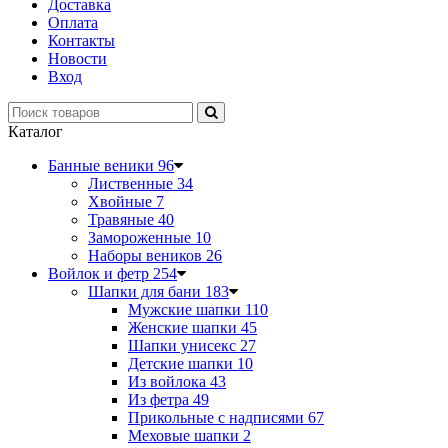
Доставка
Оплата
Контакты
Новости
Вход
Каталог
Банные веники
96
Лиственные
34
Хвойные
7
Травяные
40
Замороженные
10
Наборы веников
26
Войлок и фетр
254
Шапки для бани
183
Мужские шапки
110
Женские шапки
45
Шапки унисекс
27
Детские шапки
10
Из войлока
43
Из фетра
49
Прикольные с надписями
67
Меховые шапки
2