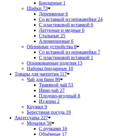
Бондарные
1
Шайки
73
Деревянные
6
Со вставкой из нержавейки
24
С пластиковой вставкой
6
Латунные и медные
6
Стальные
25
Алюминиевые
6
Обливные устройства
8
Со вставкой из нержавейки
7
С пластиковой вставкой
1
Оцинкованные изделия
13
Наборы бондарные
10
Товары для чаепития
117
Чай для бани
89
Травяной чай
53
Иван-чай
27
Плодово-ягодный
8
Из коры
2
Кружки
9
Берестяная посуда
19
Аксессуары
227
Мочалки
59
С ручками
16
Объёмные
17