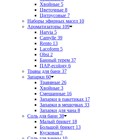
Хвойные
5
Цветочные
8
Цитрусовые
7
Наборы эфирных масел
10
Ароматизаторы
109
Harvia
5
Camylle
39
Rento
13
Lacoform
5
Obsi
2
Банный терем
37
ПАР-ecology
6
Травы для бани
37
Запарки
60
Травяные
26
Хвойные
3
Смешанные
16
Запарки в пакетиках
17
Запарки в мешочках
33
Запарки для чана
8
Соль для бани
38
Малый брикет
18
Большой брикет
13
Кусковая
7
Соль для ванны
10