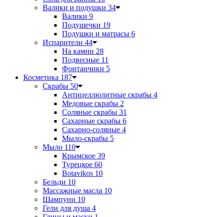
Валики и подушки
34
Валики
9
Подушечки
19
Подушки и матрасы
6
Испарители
44
На камни
28
Подвесные
11
Фонтанчики
5
Косметика
187
Скрабы
50
Антицеллюлитные скрабы
4
Медовые скрабы
2
Соляные скрабы
31
Сахарные скрабы
6
Сахарно-соляные
4
Мыло-скрабы
5
Мыло
110
Крымское
39
Турецкое
60
Botavikos
10
Бельди
10
Массажные масла
10
Шампуни
10
Гели для душа
4
Глины и маски
1