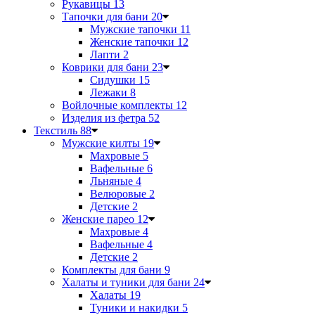
Рукавицы
13
Тапочки для бани
20
Мужские тапочки
11
Женские тапочки
12
Лапти
2
Коврики для бани
23
Сидушки
15
Лежаки
8
Войлочные комплекты
12
Изделия из фетра
52
Текстиль
88
Мужские килты
19
Махровые
5
Вафельные
6
Льняные
4
Велюровые
2
Детские
2
Женские парео
12
Махровые
4
Вафельные
4
Детские
2
Комплекты для бани
9
Халаты и туники для бани
24
Халаты
19
Туники и накидки
5