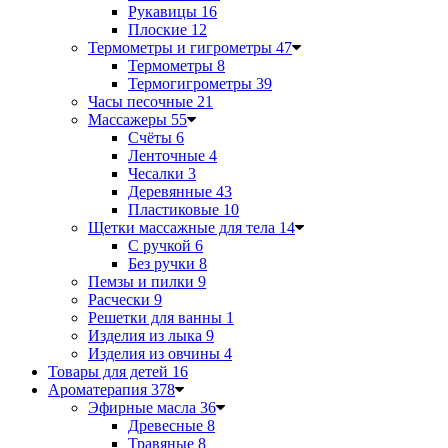
Рукавицы
16
Плоские
12
Термометры и гигрометры
47
Термометры
8
Термогигрометры
39
Часы песочные
21
Массажеры
55
Счёты
6
Ленточные
4
Чесалки
3
Деревянные
43
Пластиковые
10
Щетки массажные для тела
14
С ручкой
6
Без ручки
8
Пемзы и пилки
9
Расчески
9
Решетки для ванны
1
Изделия из лыка
9
Изделия из овчины
4
Товары для детей
16
Ароматерапия
378
Эфирные масла
36
Древесные
8
Травяные
8