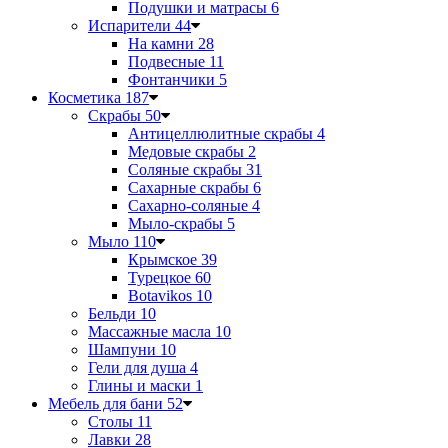
Подушки и матрасы
6
Испарители
44
На камни
28
Подвесные
11
Фонтанчики
5
Косметика
187
Скрабы
50
Антицеллюлитные скрабы
4
Медовые скрабы
2
Соляные скрабы
31
Сахарные скрабы
6
Сахарно-соляные
4
Мыло-скрабы
5
Мыло
110
Крымское
39
Турецкое
60
Botavikos
10
Бельди
10
Массажные масла
10
Шампуни
10
Гели для душа
4
Глины и маски
1
Мебель для бани
52
Столы
11
Лавки
28