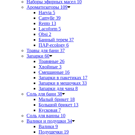
Наборы эфирных масел
10
Ароматизаторы
109
Harvia
5
Camylle
39
Rento
13
Lacoform
5
Obsi
2
Банный терем
37
ПАР-ecology
6
Травы для бани
37
Запарки
60
Травяные
26
Хвойные
3
Смешанные
16
Запарки в пакетиках
17
Запарки в мешочках
33
Запарки для чана
8
Соль для бани
38
Малый брикет
18
Большой брикет
13
Кусковая
7
Соль для ванны
10
Валики и подушки
34
Валики
9
Подушечки
19