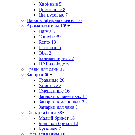
Хвойные
5
Цветочные
8
Цитрусовые
7
Наборы эфирных масел
10
Ароматизаторы
109
Harvia
5
Camylle
39
Rento
13
Lacoform
5
Obsi
2
Банный терем
37
ПАР-ecology
6
Травы для бани
37
Запарки
60
Травяные
26
Хвойные
3
Смешанные
16
Запарки в пакетиках
17
Запарки в мешочках
33
Запарки для чана
8
Соль для бани
38
Малый брикет
18
Большой брикет
13
Кусковая
7
Соль для ванны
10