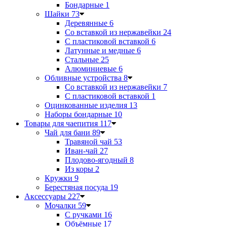
Бондарные
1
Шайки
73
Деревянные
6
Со вставкой из нержавейки
24
С пластиковой вставкой
6
Латунные и медные
6
Стальные
25
Алюминиевые
6
Обливные устройства
8
Со вставкой из нержавейки
7
С пластиковой вставкой
1
Оцинкованные изделия
13
Наборы бондарные
10
Товары для чаепития
117
Чай для бани
89
Травяной чай
53
Иван-чай
27
Плодово-ягодный
8
Из коры
2
Кружки
9
Берестяная посуда
19
Аксессуары
227
Мочалки
59
С ручками
16
Объёмные
17