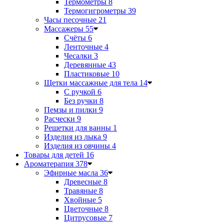
Термометры
8
Термогигрометры
39
Часы песочные
21
Массажеры
55
Счёты
6
Ленточные
4
Чесалки
3
Деревянные
43
Пластиковые
10
Щетки массажные для тела
14
С ручкой
6
Без ручки
8
Пемзы и пилки
9
Расчески
9
Решетки для ванны
1
Изделия из лыка
9
Изделия из овчины
4
Товары для детей
16
Ароматерапия
378
Эфирные масла
36
Древесные
8
Травяные
8
Хвойные
5
Цветочные
8
Цитрусовые
7