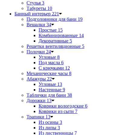
Стулья
3
Табуреты
10
Банный интерьер
221
Подголовники для бани
19
Вешалки
34
Простые
15
Комбинированные
14
Декоративные
5
Решетки вентиляционные
5
Полочки
24
Угловые
8
Под масла
6
С крючками
12
Механические часы
8
Абажуры
22
Угловые
13
Настенные
9
Таблички для бани
38
Дорожки
13
Коврики вологодские
6
Коврики из сыти
7
Трапики
13
Из осины
3
Из липы
3
Из лиственницы
7