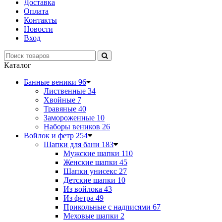
Доставка
Оплата
Контакты
Новости
Вход
Каталог
Банные веники
96
Лиственные
34
Хвойные
7
Травяные
40
Замороженные
10
Наборы веников
26
Войлок и фетр
254
Шапки для бани
183
Мужские шапки
110
Женские шапки
45
Шапки унисекс
27
Детские шапки
10
Из войлока
43
Из фетра
49
Прикольные с надписями
67
Меховые шапки
2