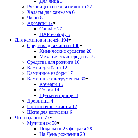
Для лица
3
Рукавицы кесе для пилинга
22
Халаты для хаммама
6
Чаши
8
Ароматы
32
Camylle
27
ПАР-ecology
5
Для каминов и печей
194
Средства для чистки
100
Химические средства
28
Механические средства
72
Средства для розжига
10
Камни для бани
12
Каминные наборы
17
Каминные инструменты
30
Кочерги
15
Совки
14
Щетки и щипцы
3
Дровницы
4
Притопочные листы
12
Щепа для копчения
6
Что подарить
75
Мужчинам
50
Подарки к 23 февраля
28
На День рождения
20