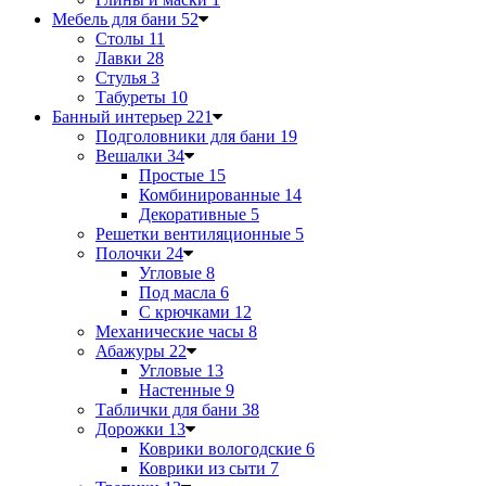
Мебель для бани
52
Столы
11
Лавки
28
Стулья
3
Табуреты
10
Банный интерьер
221
Подголовники для бани
19
Вешалки
34
Простые
15
Комбинированные
14
Декоративные
5
Решетки вентиляционные
5
Полочки
24
Угловые
8
Под масла
6
С крючками
12
Механические часы
8
Абажуры
22
Угловые
13
Настенные
9
Таблички для бани
38
Дорожки
13
Коврики вологодские
6
Коврики из сыти
7