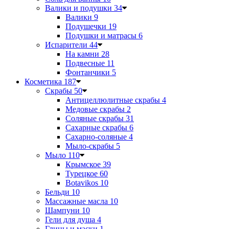
Валики и подушки
34
Валики
9
Подушечки
19
Подушки и матрасы
6
Испарители
44
На камни
28
Подвесные
11
Фонтанчики
5
Косметика
187
Скрабы
50
Антицеллюлитные скрабы
4
Медовые скрабы
2
Соляные скрабы
31
Сахарные скрабы
6
Сахарно-соляные
4
Мыло-скрабы
5
Мыло
110
Крымское
39
Турецкое
60
Botavikos
10
Бельди
10
Массажные масла
10
Шампуни
10
Гели для душа
4
Глины и маски
1