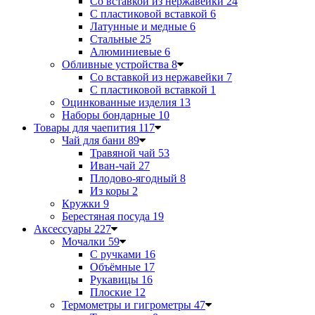
Со вставкой из нержавейки
24
С пластиковой вставкой
6
Латунные и медные
6
Стальные
25
Алюминиевые
6
Обливные устройства
8
Со вставкой из нержавейки
7
С пластиковой вставкой
1
Оцинкованные изделия
13
Наборы бондарные
10
Товары для чаепития
117
Чай для бани
89
Травяной чай
53
Иван-чай
27
Плодово-ягодный
8
Из коры
2
Кружки
9
Берестяная посуда
19
Аксессуары
227
Мочалки
59
С ручками
16
Объёмные
17
Рукавицы
16
Плоские
12
Термометры и гигрометры
47