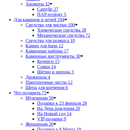
Ароматы
32
Camylle
27
ПАР-ecology
5
Для каминов и печей
194
Средства для чистки
100
Химические средства
28
Механические средства
72
Средства для розжига
10
Камни для бани
12
Каминные наборы
17
Каминные инструменты
30
Кочерги
15
Совки
14
Щетки и щипцы
3
Дровницы
4
Притопочные листы
12
Щепа для копчения
6
Что подарить
75
Мужчинам
50
Подарки к 23 февраля
28
На День рождения
20
На Новый год
14
VIP-подарки
9
Женщинам
26
Подарки к 8 Марта
19