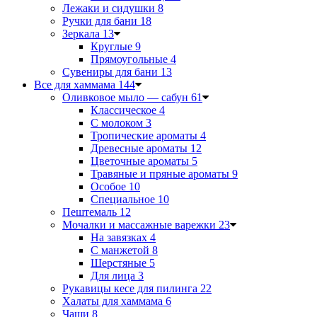
Лежаки и сидушки
8
Ручки для бани
18
Зеркала
13
Круглые
9
Прямоугольные
4
Сувениры для бани
13
Все для хаммама
144
Оливковое мыло — сабун
61
Классическое
4
С молоком
3
Тропические ароматы
4
Древесные ароматы
12
Цветочные ароматы
5
Травяные и пряные ароматы
9
Особое
10
Специальное
10
Пештемаль
12
Мочалки и массажные варежки
23
На завязках
4
С манжетой
8
Шерстяные
5
Для лица
3
Рукавицы кесе для пилинга
22
Халаты для хаммама
6
Чаши
8