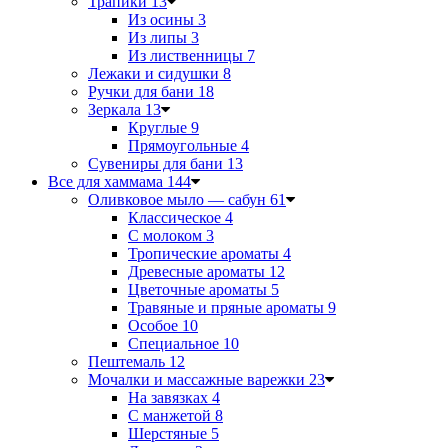
Трапики
13
Из осины
3
Из липы
3
Из лиственницы
7
Лежаки и сидушки
8
Ручки для бани
18
Зеркала
13
Круглые
9
Прямоугольные
4
Сувениры для бани
13
Все для хаммама
144
Оливковое мыло — сабун
61
Классическое
4
С молоком
3
Тропические ароматы
4
Древесные ароматы
12
Цветочные ароматы
5
Травяные и пряные ароматы
9
Особое
10
Специальное
10
Пештемаль
12
Мочалки и массажные варежки
23
На завязках
4
С манжетой
8
Шерстяные
5