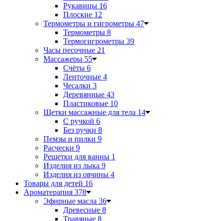
Рукавицы
16
Плоские
12
Термометры и гигрометры
47
Термометры
8
Термогигрометры
39
Часы песочные
21
Массажеры
55
Счёты
6
Ленточные
4
Чесалки
3
Деревянные
43
Пластиковые
10
Щетки массажные для тела
14
С ручкой
6
Без ручки
8
Пемзы и пилки
9
Расчески
9
Решетки для ванны
1
Изделия из лыка
9
Изделия из овчины
4
Товары для детей
16
Ароматерапия
378
Эфирные масла
36
Древесные
8
Травяные
8