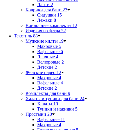
Лапти
2
Коврики для бани
23
Сидушки
15
Лежаки
8
Войлочные комплекты
12
Изделия из фетра
52
Текстиль
88
Мужские килты
19
Махровые
5
Вафельные
6
Льняные
4
Велюровые
2
Детские
2
Женские парео
12
Махровые
4
Вафельные
4
Детские
2
Комплекты для бани
9
Халаты и туники для бани
24
Халаты
19
Туники и накидки
5
Простыни
20
Вафельные
11
Махровые
4
Бязевые и льняные
5