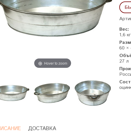
БЫ
Арти
Вес:
1,6 кг
Разм
60 × 
Объ
27 л
Hover to zoom
Прои
Росс
Сост
оцин
ИСАНИЕ
ДОСТАВКА