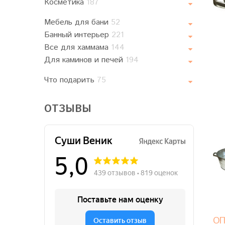
Косметика
187
Мебель для бани
52
Банный интерьер
221
Все для хаммама
144
Для каминов и печей
194
Что подарить
75
ОТЗЫВЫ
ОП