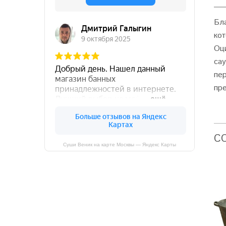
Бл
ко
Оц
са
пе
пр
C
Суши Веник на карте Москвы — Яндекс Карты