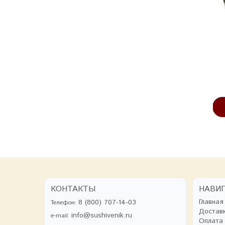
Ведро оцинкованное, 12 л
Скамья из осины
150*30*44 см
975 руб
3285 руб
В КОРЗИНУ
В КОРЗИНУ
КОНТАКТЫ
НАВИ
Главная
8 (800) 707-14-03
Телефон:
Достав
info@sushivenik.ru
e-mail:
Оплата