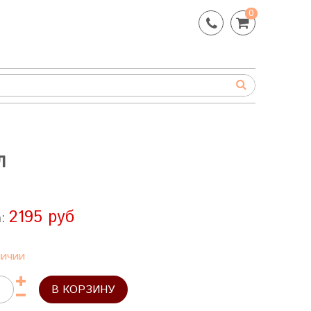
0
Л
2195 руб
а:
личии
В КОРЗИНУ