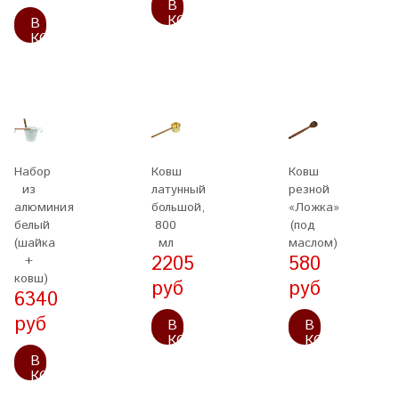
В
КОРЗИНУ
В
КОРЗИНУ
Набор
Ковш
Ковш
из
латунный
резной
алюминия
большой,
«Ложка»
белый
800
(под
(шайка
мл
маслом)
2205
580
+
ковш)
руб
руб
6340
руб
В
В
КОРЗИНУ
КОРЗИНУ
В
КОРЗИНУ