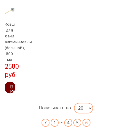
Ковш
для
бани
алюминиевый
(большой),
800
мл
2580
руб
В
КОРЗИНУ
Показывать по:
…
1
4
5
6