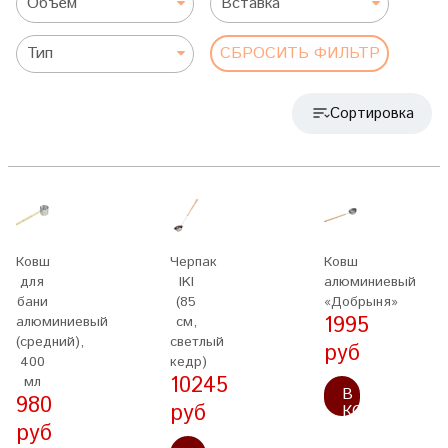
Объём
Вставка
Тип
СБРОСИТЬ ФИЛЬТР
Сортировка
Ковш
Черпак
Ковш
для
IKI
алюминиевый
бани
(85
«Добрыня»
1995
алюминиевый
см,
(средний),
светлый
руб
400
кедр)
10245
мл
В
980
руб
КОРЗИНУ
руб