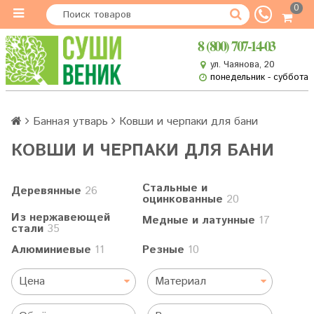
0
8 (800) 707-14-03
ул. Чаянова, 20
понедельник - суббота
Банная утварь
Ковши и черпаки для бани
КОВШИ И ЧЕРПАКИ ДЛЯ БАНИ
Стальные и
Деревянные
26
оцинкованные
20
Из нержавеющей
Медные и латунные
17
стали
35
Алюминиевые
11
Резные
10
Цена
Материал