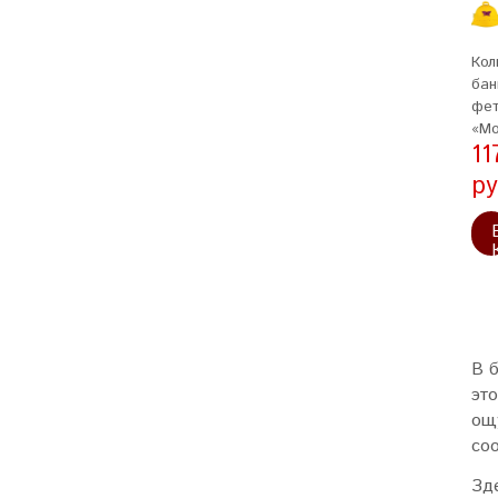
Кол
бан
фе
«Мо
11
ру
В 
это
ощ
соо
Зд