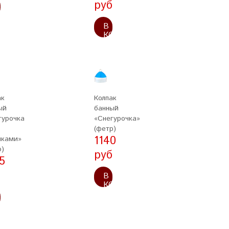
руб
ОРЗИНУ
В
КОРЗИНУ
ак
Колпак
ый
банный
гурочка
«Снегурочка»
(фетр)
1140
чками»
р)
руб
5
б
В
КОРЗИНУ
ОРЗИНУ