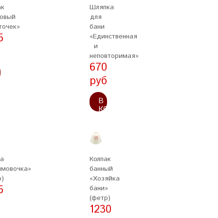
ак
Шляпка
овый
для
точек»
бани
5
«Единственная
и
б
неповторимая»
670
руб
ОРЗИНУ
В
КОРЗИНУ
а
Колпак
мовочка»
банный
р)
«Хозяйка
5
бани»
(фетр)
б
1230