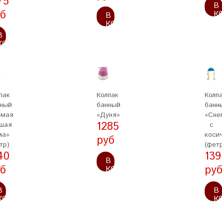
75
В
б
К
В
КОРЗИНУ
В
КОРЗИНУ
пак
Колпак
Колп
ный
банный
банн
амая
«Дуня»
«Сне
1285
шая
с
ма»
коси
руб
тр)
(фет
40
139
В
б
ру
КОРЗИНУ
В
В
КОРЗИНУ
К