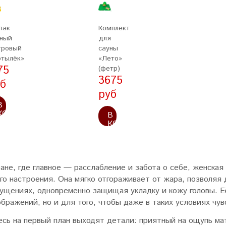
пак
Комплект
ный
для
тровый
сауны
тылёк»
«Лето»
75
(фетр)
3675
б
руб
В
КОРЗИНУ
В
КОРЗИНУ
бане, где главное — расслабление и забота о себе, женска
го настроения. Она мягко отгораживает от жара, позволяя 
ущениях, одновременно защищая укладку и кожу головы. Её
бражений, но и для того, чтобы даже в таких условиях чув
есь на первый план выходят детали: приятный на ощупь мат