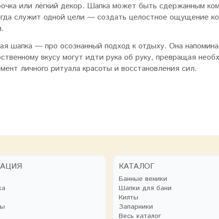
рочка или лёгкий декор. Шапка может быть сдержанным ком
егда служит одной цели — создать целостное ощущение ко
.
ая шапка — про осознанный подход к отдыху. Она напоминае
бственному вкусу могут идти рука об руку, превращая необ
емент личного ритуала красоты и восстановления сил.
ГАЦИЯ
КАТАЛОГ
Банные веники
ка
Шапки для бани
Килты
ты
Запарники
Весь каталог