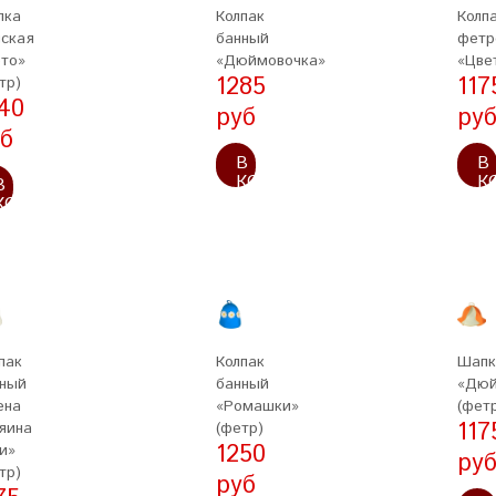
пка
Колпак
Колп
ская
банный
фетр
то»
«Дюймовочка»
«Цве
1285
117
тр)
40
руб
ру
б
В
В
КОРЗИНУ
К
В
КОРЗИНУ
пак
Колпак
Шапк
ный
банный
«Дюй
ена
«Ромашки»
(фет
117
яина
(фетр)
1250
и»
ру
тр)
руб