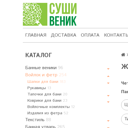
ГЛАВНАЯ
ДОСТАВКА
ОПЛАТА
КОНТАКТ
КАТАЛОГ
Ж
Банные веники
96
Войлок и фетр
254
Шапки для бани
183
Че
Рукавицы
13
Па
Тапочки для бани
20
Коврики для бани
23
Ц
Войлочные комплекты
12
Изделия из фетра
52
Т
Текстиль
88
Банная утварь
265