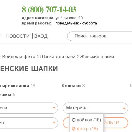
8 (800) 707-14-03
адрес магазина:
ул. Чаянова, 20
время работы:
понедельник - суббота
Ы
НОВОСТИ
ВХОД
Войлок и фетр
Шапки для бани
Женские шапки
ЕНСКИЕ ШАПКИ
тырехклинки
18
Колпаки
8
намы
5
ена
Материал
войлок (18)
ип
СБРОСИТЬ ФИЛЬТР
фетр (18)