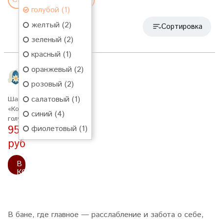
голубой (1)
желтый (2)
Сортировка
зеленый (2)
красный (1)
оранжевый (2)
розовый (2)
салатовый (1)
Шапка
«Колокольчик»
синий (4)
голубая
955
фиолетовый (1)
руб
В
КОРЗИНУ
В бане, где главное — расслабление и забота о себе,